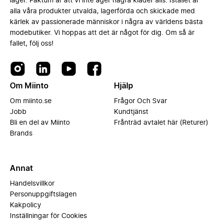
lager. Faktum är att vi inte äger några kläder alls. Istället är
alla våra produkter utvalda, lagerförda och skickade med
kärlek av passionerade människor i några av världens bästa
modebutiker. Vi hoppas att det är något för dig. Om så är
fallet, följ oss!
Om Miinto
Hjälp
Om miinto.se
Frågor Och Svar
Jobb
Kundtjänst
Bli en del av Miinto
Frånträd avtalet här (Returer)
Brands
Annat
Handelsvillkor
Personuppgiftslagen
Kakpolicy
Inställningar för Cookies