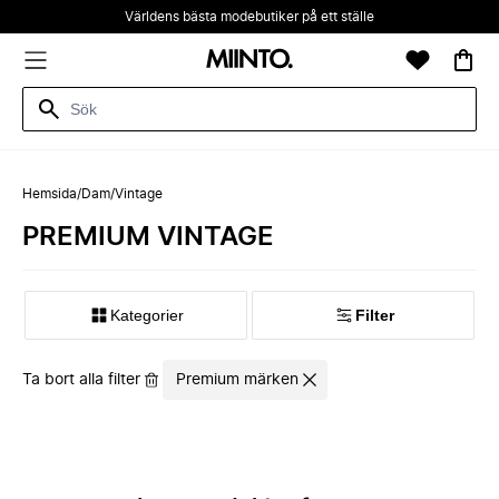
Världens bästa modebutiker på ett ställe
Hemsida
/
Dam
/
Vintage
PREMIUM VINTAGE
Kategorier
Filter
Ta bort alla filter
Premium märken