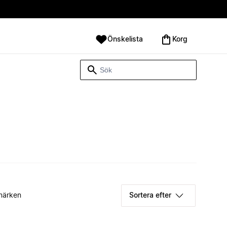
Önskelista
Korg
märken
Sortera efter