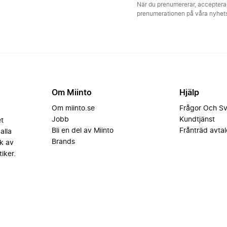
När du prenumererar, acceptera
prenumerationen på våra nyhe
Om Miinto
Hjälp
Om miinto.se
Frågor Och S
Jobb
Kundtjänst
et
Bli en del av Miinto
Frånträd avtal
alla
Brands
k av
iker.