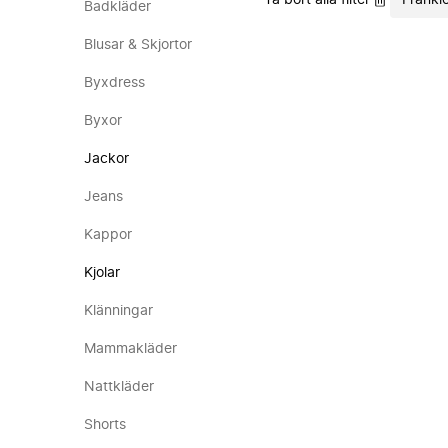
Ta bort alla filter
Franki
Badkläder
Blusar & Skjortor
Byxdress
Byxor
Jackor
Jeans
Kappor
Kjolar
Klänningar
Mammakläder
Nattkläder
Shorts