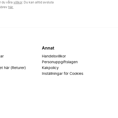
r du våra
villkor
. Du kan alltid avsluta
tsbrev
här.
Annat
var
Handelsvillkor
Personuppgiftslagen
et här (Returer)
Kakpolicy
Inställningar för Cookies