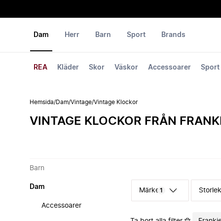
Dam
Herr
Barn
Sport
Brands
REA
Kläder
Skor
Väskor
Accessoarer
Sport
Hemsida
/
Dam
/
Vintage
/
Vintage Klockor
VINTAGE KLOCKOR FRÅN FRANK
Barn
Dam
Märke
Storle
1
Accessoarer