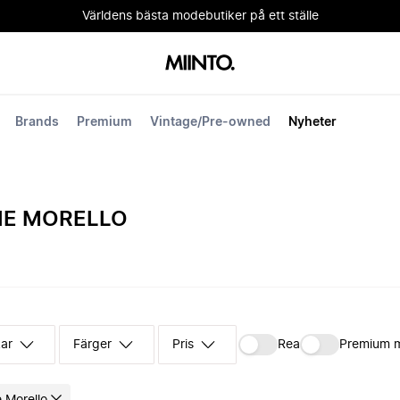
Världens bästa modebutiker på ett ställe
Brands
Premium
Vintage/Pre-owned
Nyheter
IE MORELLO
kar
Färger
Pris
Rea
Premium 