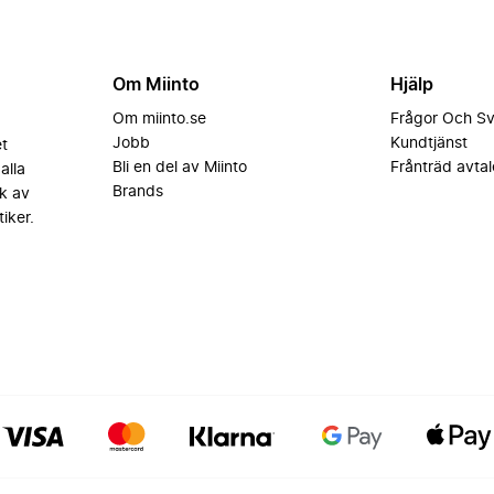
Om Miinto
Hjälp
Om miinto.se
Frågor Och S
Jobb
Kundtjänst
et
Bli en del av Miinto
Frånträd avtal
alla
Brands
k av
iker.