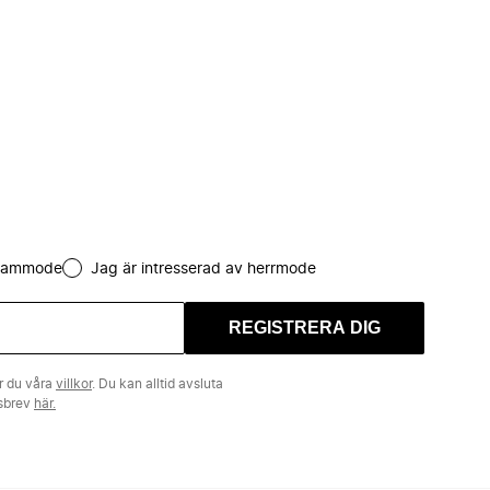
 dammode
Jag är intresserad av herrmode
REGISTRERA DIG
r du våra
villkor
. Du kan alltid avsluta
tsbrev
här.