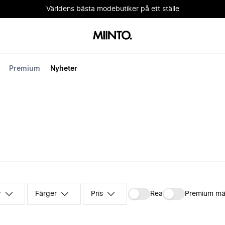
Världens bästa modebutiker på ett ställe
Premium
Nyheter
r
Färger
Pris
Rea
Premium mä