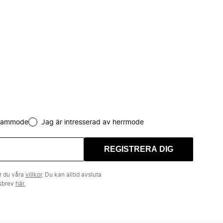
 dammode
Jag är intresserad av herrmode
REGISTRERA DIG
r du våra
villkor
. Du kan alltid avsluta
tsbrev
här.