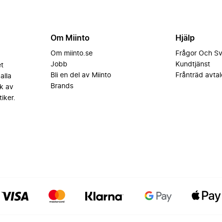
Om Miinto
Hjälp
Om miinto.se
Frågor Och S
Jobb
Kundtjänst
et
Bli en del av Miinto
Frånträd avtal
alla
Brands
k av
iker.