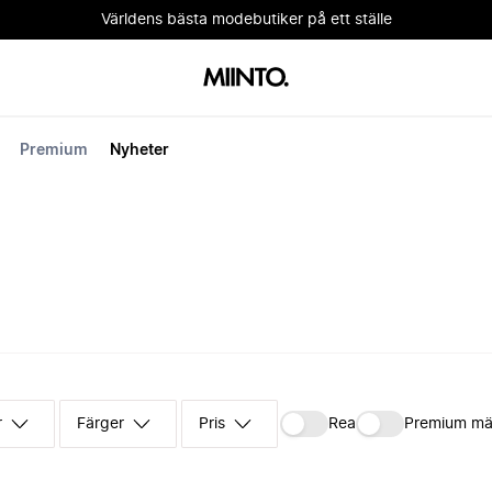
Världens bästa modebutiker på ett ställe
Premium
Nyheter
r
Färger
Pris
Rea
Premium mä