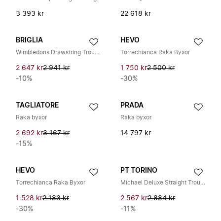
3 393 kr
22 618 kr
BRIGLIA
HEVO
Wimbledons Drawstring Trousers
Torrechianca Raka Byxor
2 647 kr
2 941 kr
1 750 kr
2 500 kr
-10%
-30%
TAGLIATORE
PRADA
Raka byxor
Raka byxor
2 692 kr
3 167 kr
14 797 kr
-15%
HEVO
PT TORINO
Torrechianca Raka Byxor
Michael Deluxe Straight Trousers
1 528 kr
2 183 kr
2 567 kr
2 884 kr
-30%
-11%