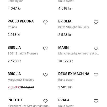
Raka byxor
Raka byxor
4 347 kr
4 518 kr
PAOLO PECORA
BRIGLIA
Chinos
BG21 Straight Trousers
2 918 kr
2 523 kr
BRIGLIA
MARNI
BG21 Straight Trousers
Manchesterbyxor med rakt ben
2 523 kr
10 122 kr
BRIGLIA
DEUS EX MACHINA
MarguttaD Trousers
Raka byxor
2 059 kr
2 149 kr
1 585 kr
INCOTEX
PRADA
5 Pockets Ppt Straight Vintage
Raka byxor