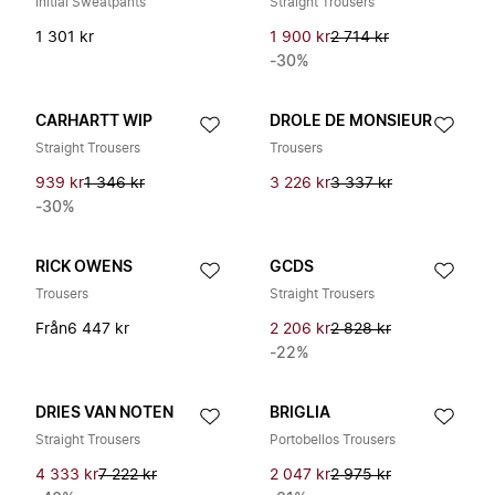
Initial Sweatpants
Straight Trousers
1 301 kr
1 900 kr
2 714 kr
-30%
CARHARTT WIP
DROLE DE MONSIEUR
Straight Trousers
Trousers
939 kr
1 346 kr
3 226 kr
3 337 kr
-30%
RICK OWENS
GCDS
Trousers
Straight Trousers
Från
6 447 kr
2 206 kr
2 828 kr
-22%
DRIES VAN NOTEN
BRIGLIA
Straight Trousers
Portobellos Trousers
4 333 kr
7 222 kr
2 047 kr
2 975 kr