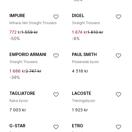
-30%
IMPURE
DIGEL
Mihara Vell Straight Trousers
Straight Trousers
772 kr
1 559 kr
1 674 kr
1 810 kr
-50%
-8%
EMPORIO ARMANI
PAUL SMITH
Straight Trousers
Plisserade byxor
1 686 kr
2 747 kr
4 518 kr
-39%
TAGLIATORE
LACOSTE
Raka byxor
Träningsbyxor
7 003 kr
1 923 kr
G-STAR
ETRO