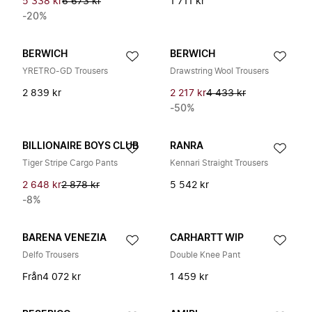
5 338 kr
6 673 kr
1 711 kr
-20%
BERWICH
BERWICH
YRETRO-GD Trousers
Drawstring Wool Trousers
2 839 kr
2 217 kr
4 433 kr
-50%
BILLIONAIRE BOYS CLUB
RANRA
Tiger Stripe Cargo Pants
Kennari Straight Trousers
2 648 kr
2 878 kr
5 542 kr
-8%
BARENA VENEZIA
CARHARTT WIP
Delfo Trousers
Double Knee Pant
Från
4 072 kr
1 459 kr