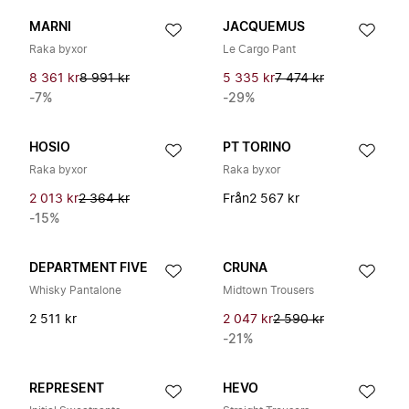
MARNI
JACQUEMUS
Raka byxor
Le Cargo Pant
8 361 kr
8 991 kr
5 335 kr
7 474 kr
-7%
-29%
HOSIO
PT TORINO
Raka byxor
Raka byxor
2 013 kr
2 364 kr
Från
2 567 kr
-15%
DEPARTMENT FIVE
CRUNA
Whisky Pantalone
Midtown Trousers
2 511 kr
2 047 kr
2 590 kr
-21%
REPRESENT
HEVO