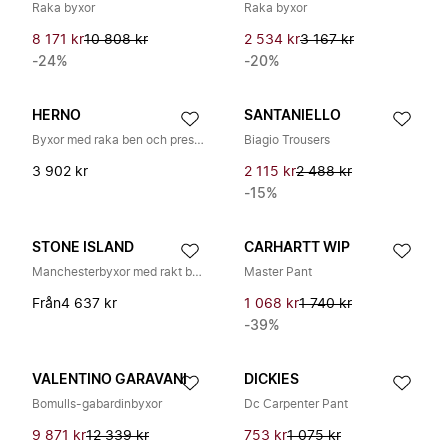
Raka byxor
Raka byxor
8 171 kr
10 808 kr
2 534 kr
3 167 kr
-24%
-20%
HERNO
SANTANIELLO
Byxor med raka ben och pressveck
Biagio Trousers
3 902 kr
2 115 kr
2 488 kr
-15%
STONE ISLAND
CARHARTT WIP
Manchesterbyxor med rakt ben
Master Pant
Från
4 637 kr
1 068 kr
1 740 kr
-39%
VALENTINO GARAVANI
DICKIES
Bomulls-gabardinbyxor
Dc Carpenter Pant
9 871 kr
12 339 kr
753 kr
1 075 kr