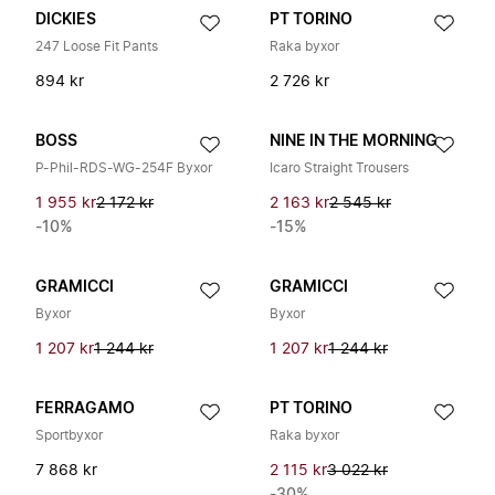
DICKIES
PT TORINO
247 Loose Fit Pants
Raka byxor
894 kr
2 726 kr
BOSS
NINE IN THE MORNING
P-Phil-RDS-WG-254F Byxor
Icaro Straight Trousers
1 955 kr
2 172 kr
2 163 kr
2 545 kr
-10%
-15%
GRAMICCI
GRAMICCI
Byxor
Byxor
1 207 kr
1 244 kr
1 207 kr
1 244 kr
FERRAGAMO
PT TORINO
Sportbyxor
Raka byxor
7 868 kr
2 115 kr
3 022 kr