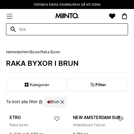
Världens bästa modebutiker på ett ställe
Hemsida
/
Herr
/
Byxor
/
Raka Byxor
RAKA BYXOR I BRUN
Kategorier
Filter
Ta bort alla filter
Brun
ETRO
NEW AMSTERDAM SURF ASSOCIATION
Raka byxor
Arbetsbyxor Falcon