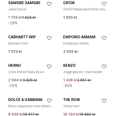
SAMSØE SAMSØE
GR10K
Jabari Byxor
10000 Replicated Pants Seasonal
1 159 kr
1 623 kr
1 923 kr
-29%
CARHARTT WIP
EMPORIO ARMANI
Brandon Pant
Pantalone U6200
1 572 kr
3 935 kr
HERNO
KENZO
Linne Bomull Raka Byxor
Joggingbyxor i manchester
2 944 kr
3 925 kr
1 426 kr
2 851 kr
-25%
-50%
DOLCE & GABBANA
THE ROW
Raka cargobyxor med mellanhög midja
Tosca Pant
8 930 kr
10 917 kr
16 104 kr
19 882 kr