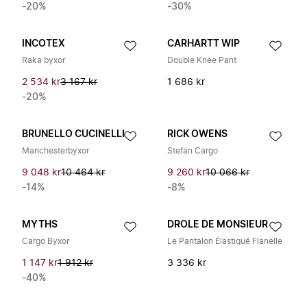
-20%
-30%
INCOTEX
CARHARTT WIP
Raka byxor
Double Knee Pant
2 534 kr
3 167 kr
1 686 kr
-20%
BRUNELLO CUCINELLI
RICK OWENS
Manchesterbyxor
Stefan Cargo
9 048 kr
10 464 kr
9 260 kr
10 066 kr
-14%
-8%
MYTHS
DROLE DE MONSIEUR
Cargo Byxor
Le Pantalon Élastiqué Flanelle
1 147 kr
1 912 kr
3 336 kr
-40%