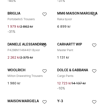
-40%
-31%
BRIGLIA
MM6 MAISON MARGIELA
PortobelloS Trousers
Raka byxor
1 979 kr
2 862 kr
6 899 kr
-31%
DANIELE ALESSANDRINI
CARHARTT WIP
P4298N11464401 Byxor
Master Pant
2 262 kr
2 375 kr
1 131 kr
WOOLRICH
DOLCE & GABBANA
Milton Drawstring Trousers
Cargo Pants
1 980 kr
12 723 kr
14 137 kr
-10%
MAISON MARGIELA
Y-3