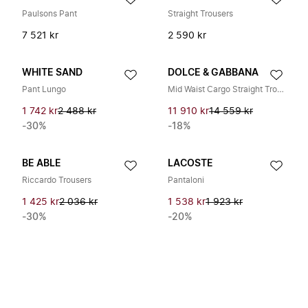
Paulsons Pant
Straight Trousers
7 521 kr
2 590 kr
WHITE SAND
DOLCE & GABBANA
Pant Lungo
Mid Waist Cargo Straight Trouser Pants
1 742 kr
2 488 kr
11 910 kr
14 559 kr
-30%
-18%
BE ABLE
LACOSTE
Riccardo Trousers
Pantaloni
1 425 kr
2 036 kr
1 538 kr
1 923 kr
-30%
-20%