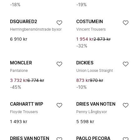
-18%
-19%
DSQUARED2
COSTUMEIN
Herrringbensmönstrade byxor
Vincent Trousers
6 910 kr
1 954 kr
2 873 kr
-32%
MONCLER
DICKIES
Pantalone
Union Loose Straight
3 732 kr
6 774 kr
873 kr
970 kr
-45%
-10%
CARHARTT WIP
DRIES VAN NOTEN
Floyde Trousers
Penny Långbyxor
1 493 kr
5 598 kr
DRIES VAN NOTEN
PAOLO PECORA