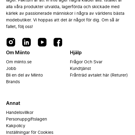
lager. Faktum är att vi inte äger några kläder alls. Istället är
alla våra produkter utvalda, lagerförda och skickade med
kärlek av passionerade människor i några av världens bästa
modebutiker. Vi hoppas att det är något för dig. Om så är
fallet, följ oss!
Om Miinto
Hjälp
Om miinto.se
Frågor Och Svar
Jobb
Kundtjänst
Bli en del av Miinto
Frånträd avtalet här (Returer)
Brands
Annat
Handelsvillkor
Personuppgiftslagen
Kakpolicy
Inställningar för Cookies