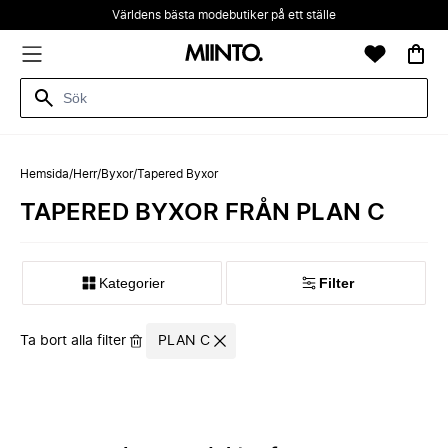
Världens bästa modebutiker på ett ställe
Hemsida
/
Herr
/
Byxor
/
Tapered Byxor
TAPERED BYXOR FRÅN PLAN C
Kategorier
Filter
Ta bort alla filter
PLAN C