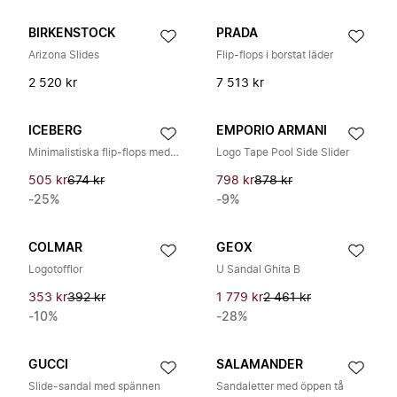
BIRKENSTOCK
PRADA
Arizona Slides
Flip-flops i borstat läder
2 520 kr
7 513 kr
ICEBERG
EMPORIO ARMANI
Minimalistiska flip-flops med vertikal logotyp
Logo Tape Pool Side Slider
505 kr
674 kr
798 kr
878 kr
-25%
-9%
COLMAR
GEOX
Logotofflor
U Sandal Ghita B
353 kr
392 kr
1 779 kr
2 461 kr
-10%
-28%
GUCCI
SALAMANDER
Slide-sandal med spännen
Sandaletter med öppen tå