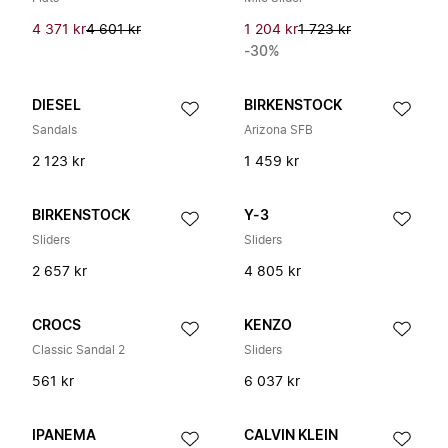
4 371 kr
4 601 kr
1 204 kr
1 723 kr
-30%
DIESEL
BIRKENSTOCK
Sandals
Arizona SFB
2 123 kr
1 459 kr
BIRKENSTOCK
Y-3
Sliders
Sliders
2 657 kr
4 805 kr
CROCS
KENZO
Classic Sandal 2
Sliders
561 kr
6 037 kr
IPANEMA
CALVIN KLEIN