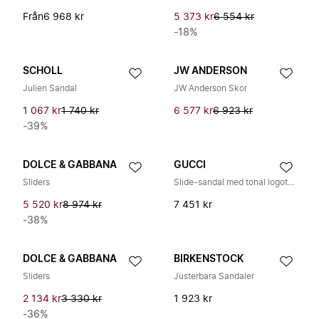
Från
6 968 kr
5 373 kr
6 554 kr
-18%
SCHOLL
JW ANDERSON
Julien Sandal
JW Anderson Skor
1 067 kr
1 740 kr
6 577 kr
6 923 kr
-39%
DOLCE & GABBANA
GUCCI
Sliders
Slide-sandal med tonal logotyp
5 520 kr
8 974 kr
7 451 kr
-38%
DOLCE & GABBANA
BIRKENSTOCK
Sliders
Justerbara Sandaler
2 134 kr
3 330 kr
1 923 kr
-36%