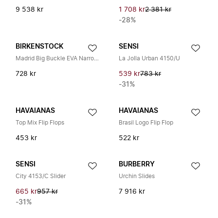
9 538 kr
1 708 kr
2 381 kr
-28%
BIRKENSTOCK
SENSI
Madrid Big Buckle EVA Narrow Fit
La Jolla Urban 4150/U
728 kr
539 kr
783 kr
-31%
HAVAIANAS
HAVAIANAS
Top Mix Flip Flops
Brasil Logo Flip Flop
453 kr
522 kr
SENSI
BURBERRY
City 4153/C Slider
Urchin Slides
665 kr
957 kr
7 916 kr
-31%