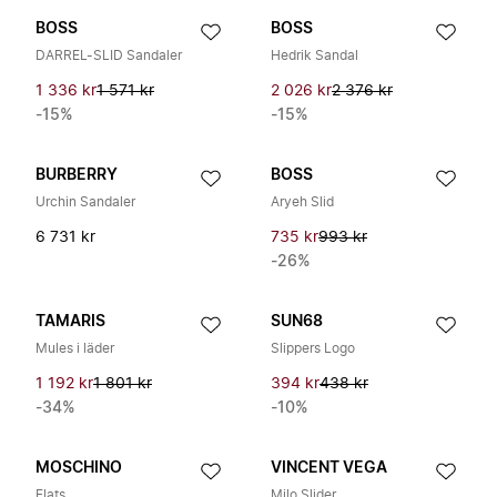
BOSS
BOSS
DARREL-SLID Sandaler
Hedrik Sandal
1 336 kr
1 571 kr
2 026 kr
2 376 kr
-15%
-15%
BURBERRY
BOSS
Urchin Sandaler
Aryeh Slid
6 731 kr
735 kr
993 kr
-26%
TAMARIS
SUN68
Mules i läder
Slippers Logo
1 192 kr
1 801 kr
394 kr
438 kr
-34%
-10%
MOSCHINO
VINCENT VEGA
Flats
Milo Slider