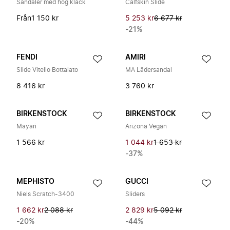
Sandaler med hög klack
Calfskin Slide
Från
1 150 kr
5 253 kr
6 677 kr
-21%
FENDI
AMIRI
Slide Vitello Bottalato
MA Lädersandal
8 416 kr
3 760 kr
BIRKENSTOCK
BIRKENSTOCK
Mayari
Arizona Vegan
1 566 kr
1 044 kr
1 653 kr
-37%
MEPHISTO
GUCCI
Niels Scratch-3400
Sliders
1 662 kr
2 088 kr
2 829 kr
5 092 kr
-20%
-44%