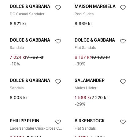
DOLCE & GABBANA
MAISON MARGIELA
DG Casual Sandaler
Pool Slides
8 921 kr
8 669 kr
DOLCE & GABBANA
DOLCE & GABBANA
Sandalo
Flat Sandals
7 024 kr
7 799 kr
6 197 kr
10 103 kr
-10%
-39%
DOLCE & GABBANA
SALAMANDER
Sandals
Mules i läder
8 003 kr
1 566 kr
2 220 kr
-29%
PHILIPP PLEIN
BIRKENSTOCK
Lädersandaler Criss-Cross Cocco
Flat Sandals