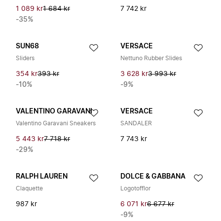
1 089 kr
1 684 kr
7 742 kr
-35%
SUN68
VERSACE
Sliders
Nettuno Rubber Slides
354 kr
393 kr
3 628 kr
3 993 kr
-10%
-9%
VALENTINO GARAVANI
VERSACE
Valentino Garavani Sneakers
SANDALER
5 443 kr
7 718 kr
7 743 kr
-29%
RALPH LAUREN
DOLCE & GABBANA
Claquette
Logotofflor
987 kr
6 071 kr
6 677 kr
-9%