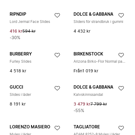
RIPNDIP
DOLCE & GABBANA
Lord Jermal Face Slides
Sliders för strandbruk i gummi
416 kr
594 kr
4 432 kr
-30%
BURBERRY
BIRKENSTOCK
Furley Slides
Arizona Birko-Flor Normal passform
4 518 kr
Från
1 019 kr
GUCCI
DOLCE & GABBANA
Slides i läder
Kalvskinnssandal
8 191 kr
3 479 kr
7 799 kr
-55%
LORENZO MASIERO
TAGLIATORE
Mules i läder
ADAM 8252-8 Mules i läder