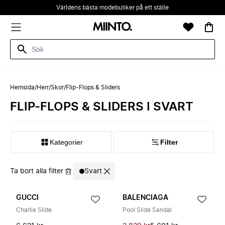
Världens bästa modebutiker på ett ställe
Hemsida
/
Herr
/
Skor
/
Flip-Flops & Sliders
FLIP-FLOPS & SLIDERS I SVART
Kategorier
Filter
Ta bort alla filter
Svart
GUCCI
BALENCIAGA
Charlie Slide
Pool Slide Sandal