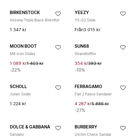
BIRKENSTOCK
YEEZY
Arizona Triple Black Birkoflor
YS-02 Slide
1 347 kr
Från
3 015 kr
MOON BOOT
SUN68
MB Icon Slides
Strandtofflor
1 089 kr
1 403 kr
354 kr
393 kr
-22%
-10%
SCHOLL
FERRAGAMO
Julien Slider
Flat 2 Fasce Sandaler
1 224 kr
4 287 kr
5 886 kr
-27%
DOLCE & GABBANA
BURBERRY
Sandalo
Urchin Check Sandal