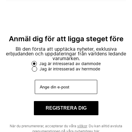
Anmäl dig för att ligga steget före
Bli den första att upptäcka nyheter, exklusiva
erbjudanden och uppdateringar från världens ledande
varumärken.
Jag är intresserad av dammode
Jag är intresserad av herrmode
REGISTRERA DIG
När du prenumererar, accepterar du våra
villkor
. Du kan alltid avsluta
prenumerationen på våra nyhetsbrev
här.