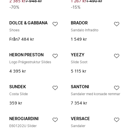
2 385 kr
7 948 kr
1 267 kr
1 490 kr
-70%
-15%
DOLCE & GABBANA
BRADOR
Shoes
Sandalo Infradito
Från
7 484 kr
1 549 kr
HERON PRESTON
YEEZY
Logo Prägestruktur Slides
Slide Soot
4 395 kr
5 115 kr
SUNDEK
SANTONI
Costa Slide
Sandaler med korsade remmar
359 kr
7 354 kr
NEROGIARDINI
VERSACE
E601202U Slider
Sandaler