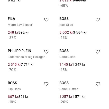
6 621 kr
2 829 kr
5 601 kr
-49%
FILA
BOSS
Morro Bay Slipper
Kael Slide
246 kr
392 kr
3 032 kr
3 564 kr
-37%
-15%
PHILIPP PLEIN
BOSS
Lädersandaler Big Hexagon
Darrel Slide
2 315 kr
7 714 kr
1 145 kr
1 347 kr
-70%
-15%
BOSS
BOSS
Flip Flops
Darrel T-strap
667 kr
821 kr
1 257 kr
1 571 kr
-19%
-20%