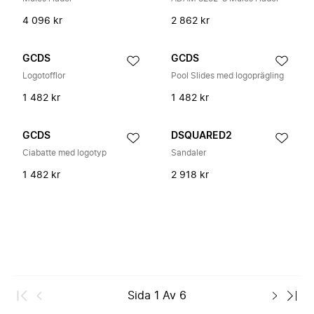
4 096 kr
2 862 kr
GCDS
GCDS
Logotofflor
Pool Slides med logoprägling
1 482 kr
1 482 kr
GCDS
DSQUARED2
Ciabatte med logotyp
Sandaler
1 482 kr
2 918 kr
Sida
1
Av
6