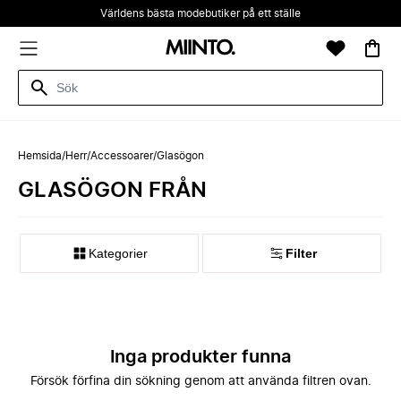
Världens bästa modebutiker på ett ställe
Hemsida
/
Herr
/
Accessoarer
/
Glasögon
GLASÖGON FRÅN
Kategorier
Filter
Inga produkter funna
Försök förfina din sökning genom att använda filtren ovan.