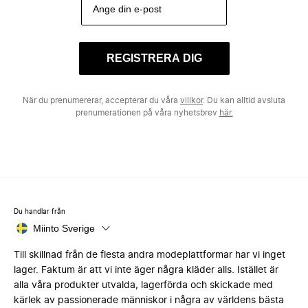
REGISTRERA DIG
När du prenumererar, accepterar du våra
villkor
. Du kan alltid avsluta
prenumerationen på våra nyhetsbrev
här.
Du handlar från
Miinto Sverige
Till skillnad från de flesta andra modeplattformar har vi inget
lager. Faktum är att vi inte äger några kläder alls. Istället är
alla våra produkter utvalda, lagerförda och skickade med
kärlek av passionerade människor i några av världens bästa