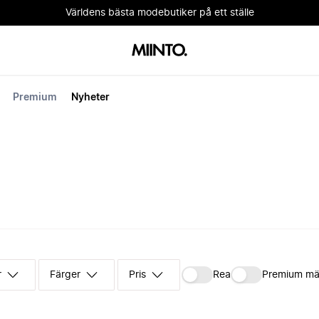
Världens bästa modebutiker på ett ställe
Premium
Nyheter
r
Färger
Pris
Rea
Premium mä