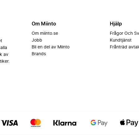
Om Miinto
Hjälp
Om miinto.se
Frågor Och S
Jobb
Kundtjänst
et
Bli en del av Miinto
Frånträd avtal
alla
Brands
k av
iker.