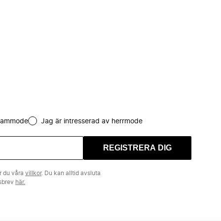
 dammode
Jag är intresserad av herrmode
REGISTRERA DIG
r du våra
villkor
. Du kan alltid avsluta
tsbrev
här.