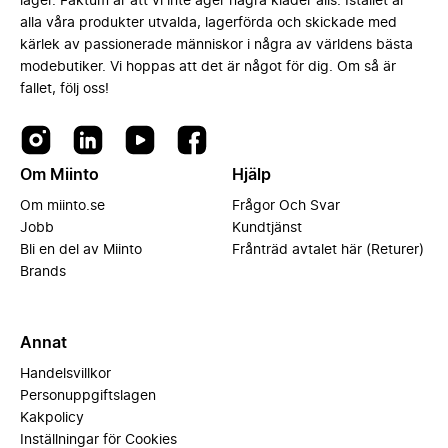
lager. Faktum är att vi inte äger några kläder alls. Istället är
alla våra produkter utvalda, lagerförda och skickade med
kärlek av passionerade människor i några av världens bästa
modebutiker. Vi hoppas att det är något för dig. Om så är
fallet, följ oss!
Om Miinto
Hjälp
Om miinto.se
Frågor Och Svar
Jobb
Kundtjänst
Bli en del av Miinto
Frånträd avtalet här (Returer)
Brands
Annat
Handelsvillkor
Personuppgiftslagen
Kakpolicy
Inställningar för Cookies