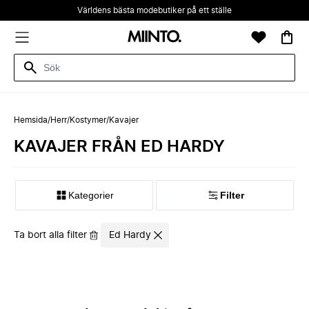
Världens bästa modebutiker på ett ställe
Hemsida
/
Herr
/
Kostymer
/
Kavajer
KAVAJER FRÅN ED HARDY
Kategorier
Filter
Ta bort alla filter
Ed Hardy