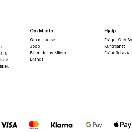
Om Miinto
Hjälp
Om miinto.se
Frågor Och S
Jobb
Kundtjänst
et
Bli en del av Miinto
Frånträd avtal
alla
Brands
k av
iker.