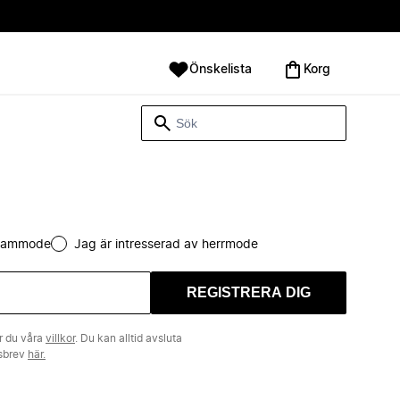
Önskelista
Korg
 dammode
Jag är intresserad av herrmode
REGISTRERA DIG
r du våra
villkor
. Du kan alltid avsluta
tsbrev
här.