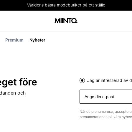
Världens bästa modebutiker på ett ställe
Premium
Nyheter
eget före
Jag är intresserad av
judanden och
När du prenumererar, acceptera
prenumerationen på våra nyhe