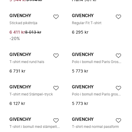
5 544 kr
5 774 kr
Från
4 901 kr
GIVENCHY
GIVENCHY
Stickad pikétröja
Regular Fit T-shirt
6 411 kr
8 013 kr
6 295 kr
-20%
GIVENCHY
GIVENCHY
T-shirt med rund hals
Polo i bomull med Paris Grosgrain
6 731 kr
5 773 kr
GIVENCHY
GIVENCHY
T-shirt med Stämpel-tryck
Polo i bomull med Paris grosgrain
6 127 kr
5 773 kr
GIVENCHY
GIVENCHY
T-shirt i bomull med stämpeltryck
T-shirt med normal passform