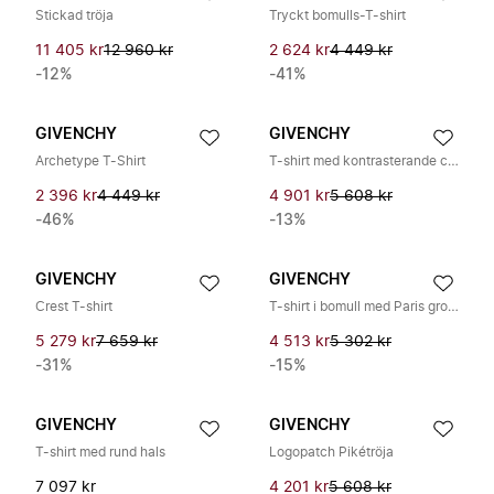
Stickad tröja
Tryckt bomulls-T-shirt
11 405 kr
12 960 kr
2 624 kr
4 449 kr
-12%
-41%
GIVENCHY
GIVENCHY
Archetype T-Shirt
T-shirt med kontrasterande couture-sömmar
2 396 kr
4 449 kr
4 901 kr
5 608 kr
-46%
-13%
GIVENCHY
GIVENCHY
Crest T-shirt
T-shirt i bomull med Paris gros grain
5 279 kr
7 659 kr
4 513 kr
5 302 kr
-31%
-15%
GIVENCHY
GIVENCHY
T-shirt med rund hals
Logopatch Pikétröja
7 097 kr
4 201 kr
5 608 kr