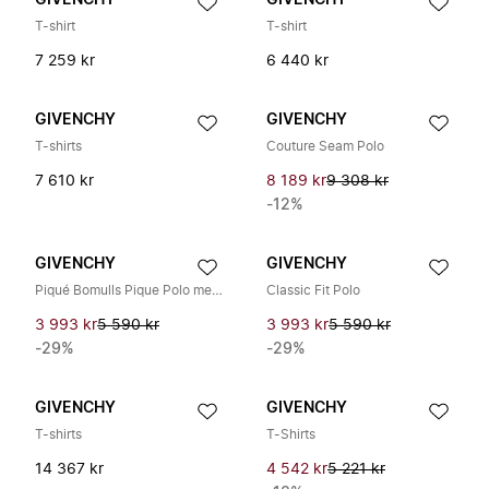
GIVENCHY
GIVENCHY
T-shirt
T-shirt
7 259 kr
6 440 kr
GIVENCHY
GIVENCHY
T-shirts
Couture Seam Polo
7 610 kr
8 189 kr
9 308 kr
-12%
GIVENCHY
GIVENCHY
Piqué Bomulls Pique Polo med 4G-brodyr
Classic Fit Polo
3 993 kr
5 590 kr
3 993 kr
5 590 kr
-29%
-29%
GIVENCHY
GIVENCHY
T-shirts
T-Shirts
14 367 kr
4 542 kr
5 221 kr