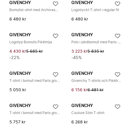
GIVENCHY
GIVENCHY
Bomullst-shirt med Archives-tryck
Logotryckt T-shirt i regular fit
6 480 kr
6 480 kr
GIVENCHY
GIVENCHY
Logotyp Bomulls Pikétröja
Polo i pikébomull med Paris-brodyr
4 430 kr
5 685 kr
3 223 kr
5 835 kr
-22%
-45%
GIVENCHY
GIVENCHY
T-shirt i bomull med Paris gros grain
Givenchy T-shirts och Pikétröjor
5 050 kr
6 156 kr
6 481 kr
GIVENCHY
GIVENCHY
T-shirt i bomull med Paris gros grain
Couture Söm T-shirt
5 757 kr
6 268 kr