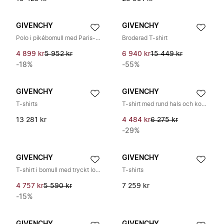
GIVENCHY
GIVENCHY
Polo i pikébomull med Paris-brodyr
Broderad T-shirt
4 899 kr
5 952 kr
6 940 kr
15 449 kr
-18%
-55%
GIVENCHY
GIVENCHY
T-shirts
T-shirt med rund hals och korta ärmar
13 281 kr
4 484 kr
6 275 kr
-29%
GIVENCHY
GIVENCHY
T-shirt i bomull med tryckt logotyp
T-shirts
4 757 kr
5 590 kr
7 259 kr
-15%