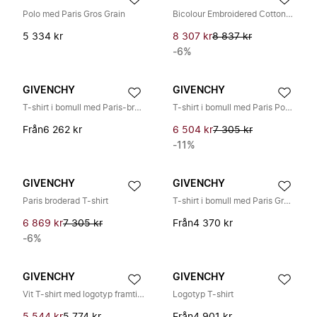
Polo med Paris Gros Grain
Bicolour Embroidered Cotton Polo
5 334 kr
8 307 kr
8 837 kr
-6%
GIVENCHY
GIVENCHY
T-shirt i bomull med Paris-brodyr
T-shirt i bomull med Paris Pompom-broderi
Från
6 262 kr
6 504 kr
7 305 kr
-11%
GIVENCHY
GIVENCHY
Paris broderad T-shirt
T-shirt i bomull med Paris Grosgrain
6 869 kr
7 305 kr
Från
4 370 kr
-6%
GIVENCHY
GIVENCHY
Vit T-shirt med logotyp framtill i bomull för män
Logotyp T-shirt