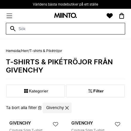
Världens bästa modebutiker på ett ställe
Hemsida
/
Herr
/
T-shirts & Pikétröjor
T-SHIRTS & PIKÉTRÖJOR FRÅN
GIVENCHY
Kategorier
Filter
Ta bort alla filter
Givenchy
GIVENCHY
GIVENCHY
Couture Söm T-shirt
Couture Söm T-shirt