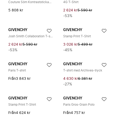
Couture Söm Kontraststickad T-shirt
4G T-Shirt
5 808 kr
2 624 kr
5 590 kr
-53%
GIVENCHY
GIVENCHY
Josh Smith Collaboration T-shirt
Stamp Print T-Shirt
2 624 kr
5 590 kr
3 026 kr
5 499 kr
-53%
-45%
GIVENCHY
GIVENCHY
Paris T-shirt
T-shirt med Archives-tryck
Från
3 843 kr
4 630 kr
6 381 kr
-27%
GIVENCHY
GIVENCHY
Stamp Print T-Shirt
Paris Gros-Grain Polo
Från
4 624 kr
Från
4 757 kr