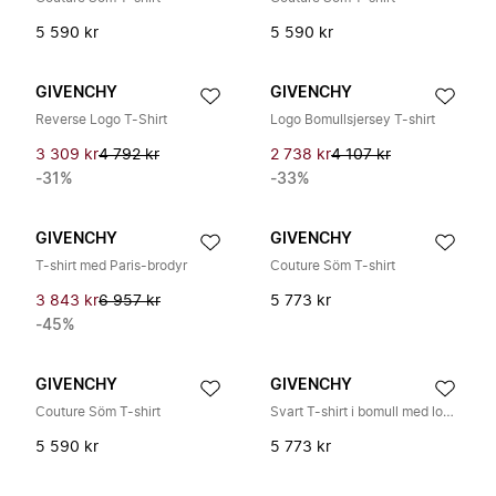
5 590 kr
5 590 kr
GIVENCHY
GIVENCHY
Reverse Logo T-Shirt
Logo Bomullsjersey T-shirt
3 309 kr
4 792 kr
2 738 kr
4 107 kr
-31%
-33%
GIVENCHY
GIVENCHY
T-shirt med Paris-brodyr
Couture Söm T-shirt
3 843 kr
6 957 kr
5 773 kr
-45%
GIVENCHY
GIVENCHY
Couture Söm T-shirt
Svart T-shirt i bomull med logotyp
5 590 kr
5 773 kr