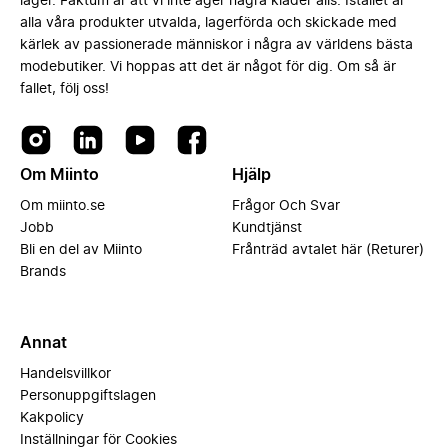
lager. Faktum är att vi inte äger några kläder alls. Istället är
alla våra produkter utvalda, lagerförda och skickade med
kärlek av passionerade människor i några av världens bästa
modebutiker. Vi hoppas att det är något för dig. Om så är
fallet, följ oss!
Om Miinto
Hjälp
Om miinto.se
Frågor Och Svar
Jobb
Kundtjänst
Bli en del av Miinto
Frånträd avtalet här (Returer)
Brands
Annat
Handelsvillkor
Personuppgiftslagen
Kakpolicy
Inställningar för Cookies