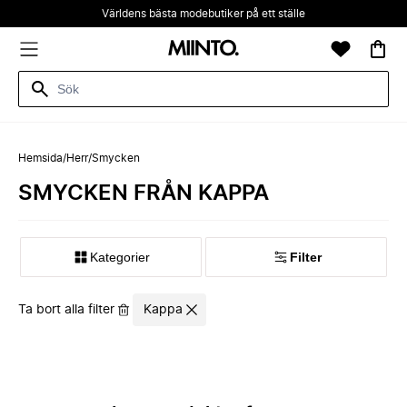
Världens bästa modebutiker på ett ställe
Hemsida
/
Herr
/
Smycken
SMYCKEN FRÅN KAPPA
Kategorier
Filter
Ta bort alla filter
Kappa