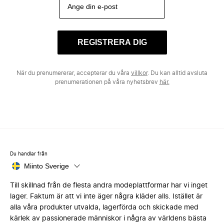
REGISTRERA DIG
När du prenumererar, accepterar du våra
villkor
. Du kan alltid avsluta
prenumerationen på våra nyhetsbrev
här.
Du handlar från
Miinto Sverige
Till skillnad från de flesta andra modeplattformar har vi inget
lager. Faktum är att vi inte äger några kläder alls. Istället är
alla våra produkter utvalda, lagerförda och skickade med
kärlek av passionerade människor i några av världens bästa