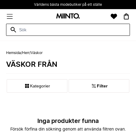
Världens bästa modebutiker på ett ställe
Hemsida
/
Herr
/
Väskor
VÄSKOR FRÅN
Kategorier
Filter
Inga produkter funna
Försök förfina din sökning genom att använda filtren ovan.