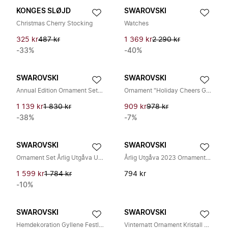
KONGES SLØJD
SWAROVSKI
Christmas Cherry Stocking
Watches
325 kr
487 kr
1 369 kr
2 290 kr
-33%
-40%
SWAROVSKI
SWAROVSKI
Annual Edition Ornament Set 2024
Ornament "Holiday Cheers Gingerbread Star" Unisex 5627610
1 139 kr
1 830 kr
909 kr
978 kr
-38%
-7%
SWAROVSKI
SWAROVSKI
Ornament Set Årlig Utgåva Unisex Julstjärna 2023 Klar 5649776
Årlig Utgåva 2023 Ornament, Stjärna med Präktigt Grönt Band och Klart Swarovski Kristall 5636253
1 599 kr
1 784 kr
794 kr
-10%
SWAROVSKI
SWAROVSKI
Hemdekoration Gyllene Festlig Stjärna 'Årlig Utgåva Festlig Ornament 2023' 5648746
Vinternatt Ornament Kristall Vit 5464872