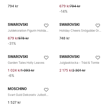
794 kr
679 kr
794 kr
-14%
SWAROVSKI
SWAROVSKI
Juldekoration Figurin Holiday Cheers Jultomte
Holiday Cheers Snögubbe Ornament
679 kr
978 kr
748 kr
-31%
SWAROVSKI
SWAROVSKI
Garden Tales Holly Leaves
Julglasklocka - Träd & Tomte
1 024 kr
1 093 kr
2 175 kr
2 301 kr
-6%
MOSCHINO
Svart Guld Dekorativ Julbollset
1 527 kr