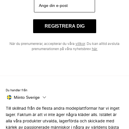
REGISTRERA DIG
När du prenumererar, accepterar du våra
villkor
. Du kan alltid avsluta
prenumerationen på våra nyhetsbrev
här.
Du handlar från
Miinto Sverige
Till skillnad från de flesta andra modeplattformar har vi inget
lager. Faktum är att vi inte äger några kläder alls. Istället är
alla våra produkter utvalda, lagerförda och skickade med
kärlek av passionerade människor i några av världens bästa