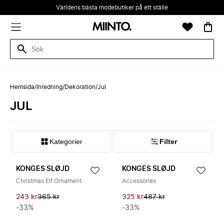
Världens bästa modebutiker på ett ställe
Hemsida
/
Inredning
/
Dekoration
/
Jul
JUL
Kategorier
Filter
KONGES SLØJD
KONGES SLØJD
Christmas Elf Ornament
Accessories
243 kr
365 kr
325 kr
487 kr
-33%
-33%