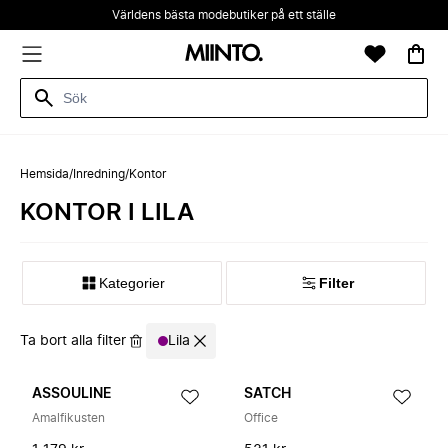
Världens bästa modebutiker på ett ställe
Hemsida
/
Inredning
/
Kontor
KONTOR I LILA
Kategorier
Filter
Ta bort alla filter
Lila
ASSOULINE
SATCH
Amalfikusten
Office