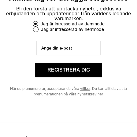
Bli den första att upptäcka nyheter, exklusiva
erbjudanden och uppdateringar från världens ledande
varumärken.
Jag är intresserad av dammode
Jag är intresserad av herrmode
REGISTRERA DIG
När du prenumererar, accepterar du våra
villkor
. Du kan alltid avsluta
prenumerationen på våra nyhetsbrev
här.