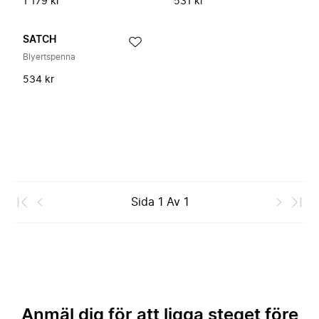
1 179 kr
531 kr
SATCH
Blyertspenna
534 kr
Sida
1
Av
1
Anmäl dig för att ligga steget före