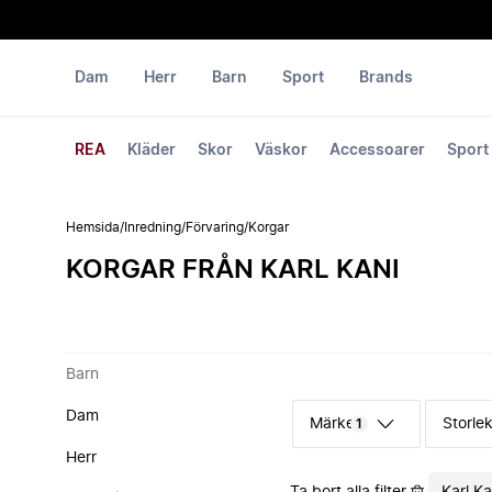
Dam
Herr
Barn
Sport
Brands
REA
Kläder
Skor
Väskor
Accessoarer
Sport
Hemsida
/
Inredning
/
Förvaring
/
Korgar
KORGAR FRÅN KARL KANI
Barn
Dam
Märke
Storle
1
Herr