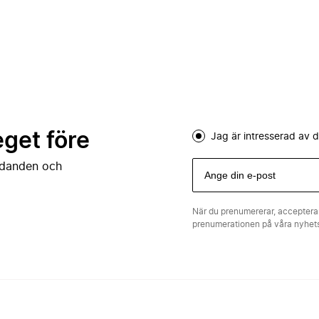
eget före
Jag är intresserad av
judanden och
När du prenumererar, acceptera
prenumerationen på våra nyhe