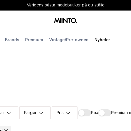
Världens bästa modebutiker på ett ställe
Brands
Premium
Vintage/Pre-owned
Nyheter
kar
Färger
Pris
Rea
Premium 