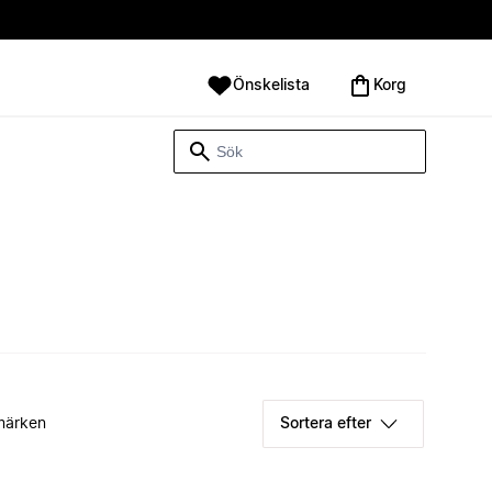
Önskelista
Korg
märken
Sortera efter