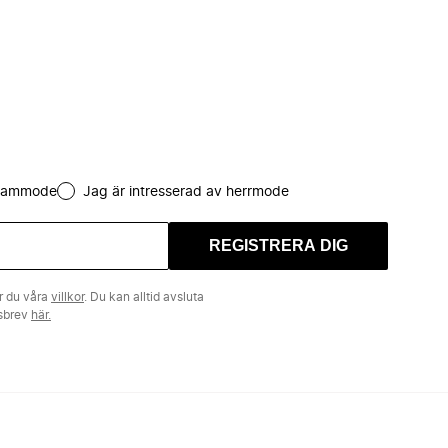
 dammode
Jag är intresserad av herrmode
REGISTRERA DIG
r du våra
villkor
. Du kan alltid avsluta
tsbrev
här.