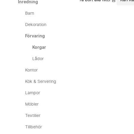
Ta bort alla filter
Karl Ka
Inredning
Barn
Dekoration
Förvaring
Korgar
Lådor
Kontor
Kök & Servering
Lampor
Möbler
Textilier
Tillbehör