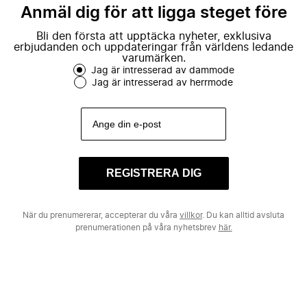
Anmäl dig för att ligga steget före
Bli den första att upptäcka nyheter, exklusiva
erbjudanden och uppdateringar från världens ledande
varumärken.
Jag är intresserad av dammode
Jag är intresserad av herrmode
REGISTRERA DIG
När du prenumererar, accepterar du våra
villkor
. Du kan alltid avsluta
prenumerationen på våra nyhetsbrev
här.