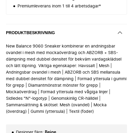
Premiumleverans inom 1 till 4 arbetsdagar*
PRODUKTBESKRIVNING
New Balance 9060 Sneaker kombinerar en andningsbar
ovandel i mesh med mockaöverdrag och ABZORB + SBS-
dämpning med dubbel densitet för bekväm vardagsklädsel
och lätt löpning. Viktiga egenskaper: Havssalt | Mesh |
Andningsbar ovandel i mesh | ABZORB och SBS mellansula
med dubbel densitet för dämpning | Formad yttersula i gummi
för grepp | Diamantmönstrat mönster för grepp |
Mockaöverdrag | Formad yttersula med vågiga linjer |
Sidledes "N"-logotyp | Genomskinlig CR-hälldel |
Sammansättning & skötsel: Mesh (ovandel) | Mocka
(överdrag) | Gummi (yttersula) | Textil (foder)
Designer färg
:
Beige