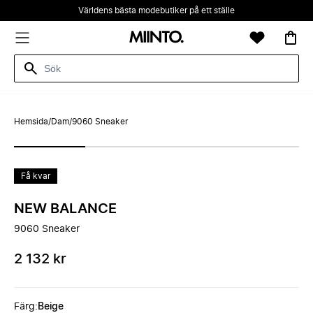
Världens bästa modebutiker på ett ställe
Hemsida
/
Dam
/
9060 Sneaker
Få kvar
NEW BALANCE
9060 Sneaker
2 132 kr
Färg
:
Beige