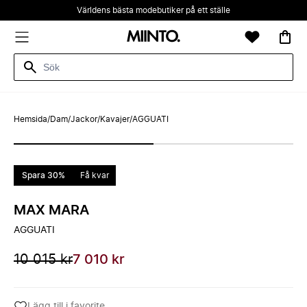
Världens bästa modebutiker på ett ställe
Hemsida
/
Dam
/
Jackor
/
Kavajer
/
AGGUATI
Spara 30%
Få kvar
MAX MARA
AGGUATI
10 015 kr
7 010 kr
Lägg till i favorite