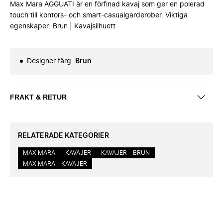
Max Mara AGGUATI är en förfinad kavaj som ger en polerad
touch till kontors- och smart-casualgarderober. Viktiga
egenskaper: Brun | Kavajsilhuett
Designer färg
:
Brun
FRAKT & RETUR
RELATERADE KATEGORIER
MAX MARA
KAVAJER
KAVAJER - BRUN
MAX MARA - KAVAJER