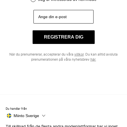
REGISTRERA DIG
När du prenumererar, accepterar du våra
villkor
. Du kan alltid avsluta
prenumerationen på våra nyhetsbrev
här.
Du handlar från
Miinto Sverige
Till skillnad från de flesta andra modeplattformar har vi inget