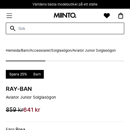
Världens bästa modebutiker på ett ställe
Hemsida
/
Barn
/
Accessoarer
/
Solglasögon
/
Aviator Junior Solglasögon
Spara 25%
Barn
RAY-BAN
Aviator Junior Solglasögon
859 kr
641 kr
Färg
:
Rosa