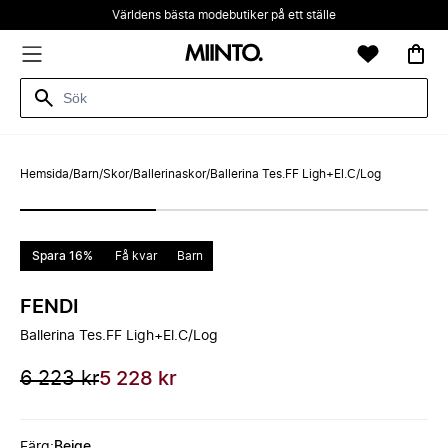
Världens bästa modebutiker på ett ställe
Hemsida
/
Barn
/
Skor
/
Ballerinaskor
/
Ballerina Tes.FF Ligh+El.C/Log
Spara 16%
Få kvar
Barn
FENDI
Ballerina Tes.FF Ligh+El.C/Log
6 223 kr
5 228 kr
Färg
:
Beige