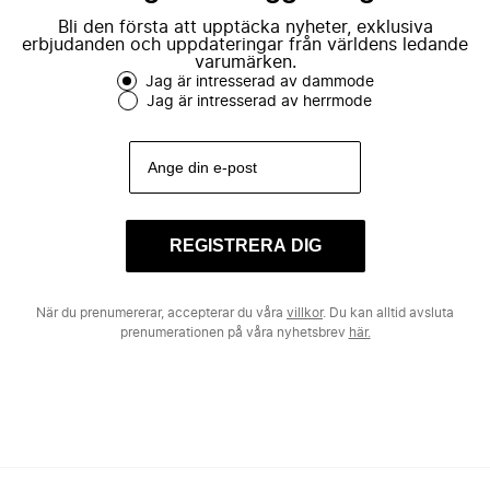
Bli den första att upptäcka nyheter, exklusiva
erbjudanden och uppdateringar från världens ledande
varumärken.
Jag är intresserad av dammode
Jag är intresserad av herrmode
REGISTRERA DIG
När du prenumererar, accepterar du våra
villkor
. Du kan alltid avsluta
prenumerationen på våra nyhetsbrev
här.