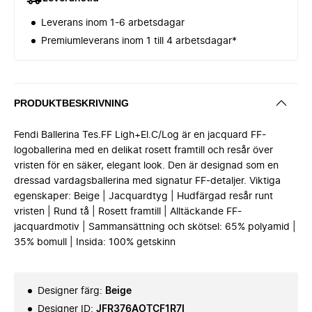
Leverans inom 1-6 arbetsdagar
Premiumleverans inom 1 till 4 arbetsdagar*
PRODUKTBESKRIVNING
Fendi Ballerina Tes.FF Ligh+El.C/Log är en jacquard FF-
logoballerina med en delikat rosett framtill och resår över
vristen för en säker, elegant look. Den är designad som en
dressad vardagsballerina med signatur FF-detaljer. Viktiga
egenskaper: Beige | Jacquardtyg | Hudfärgad resår runt
vristen | Rund tå | Rosett framtill | Alltäckande FF-
jacquardmotiv | Sammansättning och skötsel: 65% polyamid |
35% bomull | Insida: 100% getskinn
Designer färg
:
Beige
Designer ID
:
JFR376AOTCF1R7I