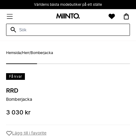
Världens bästa modebutiker på ett ställe
Hemsida
/
Herr
/
Bomberjacka
Få kvar
RRD
Bomberjacka
3 030 kr
Lägg till i favorite