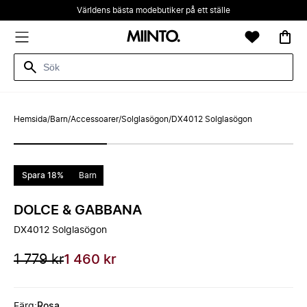
Världens bästa modebutiker på ett ställe
Hemsida
/
Barn
/
Accessoarer
/
Solglasögon
/
DX4012 Solglasögon
Spara 18%
Barn
DOLCE & GABBANA
DX4012 Solglasögon
1 779 kr
1 460 kr
Färg
:
Rosa