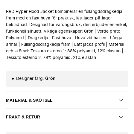
RRD Hyper Hood Jacket kombinerar en fullängdsdragkedja
fram med en fast huva för praktisk, lätt lager-på-lager-
beklädnad. Designad för vardagsbruk, den erbjuder en enkel,
funktionell silhuett. Viktiga egenskaper: Grön | Verde prato |
Polyamid | Dragkedja | Fast huva | Huva vid halsen | Långa
ärmar | Fullängdsdragkedja fram | Lätt jacka profil | Material
och skötsel: Tessuto esterno 1: 88% polyamid, 12% elastan |
Tessuto esterno 2: 79% polyamid, 21% elastan
Designer färg
:
Grön
MATERIAL & SKÖTSEL
FRAKT & RETUR