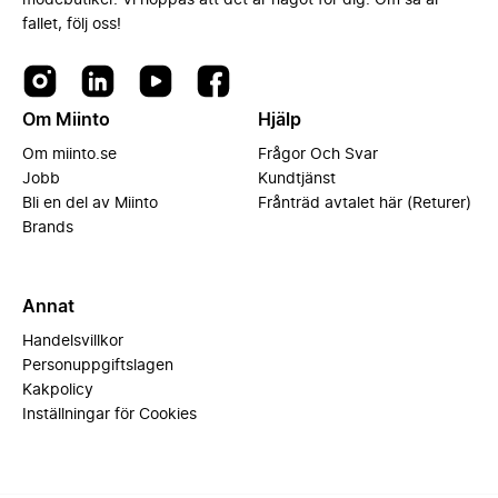
modebutiker. Vi hoppas att det är något för dig. Om så är
fallet, följ oss!
Om Miinto
Hjälp
Om miinto.se
Frågor Och Svar
Jobb
Kundtjänst
Bli en del av Miinto
Frånträd avtalet här (Returer)
Brands
Annat
Handelsvillkor
Personuppgiftslagen
Kakpolicy
Inställningar för Cookies