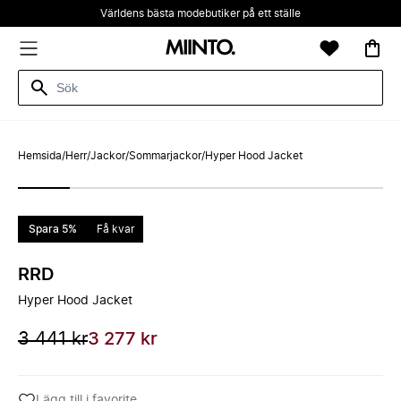
Världens bästa modebutiker på ett ställe
Hemsida
/
Herr
/
Jackor
/
Sommarjackor
/
Hyper Hood Jacket
Spara 5%
Få kvar
RRD
Hyper Hood Jacket
3 441 kr
3 277 kr
Lägg till i favorite