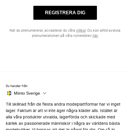
REGISTRERA DIG
När du prenumererar, accepterar du våra
villkor
. Du kan alltid avsluta
prenumerationen på våra nyhetsbrev
här.
Du handlar från
Miinto Sverige
Till skillnad från de flesta andra modeplattformar har vi inget
lager. Faktum är att vi inte äger några kläder alls. Istället är
alla våra produkter utvalda, lagerförda och skickade med
kärlek av passionerade människor i några av världens bästa