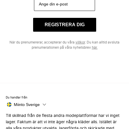
REGISTRERA DIG
När du prenumererar, accepterar du våra
villkor
. Du kan alltid avsluta
prenumerationen på våra nyhetsbrev
här.
Du handlar från
Miinto Sverige
Till skillnad från de flesta andra modeplattformar har vi inget
lager. Faktum är att vi inte äger några kläder alls. Istället är
alla våra produkter utvalda, lagerförda och skickade med