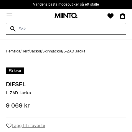
Världens bästa modebutiker på ett ställe
Hemsida
/
Herr
/
Jackor
/
Skinnjackor
/
L-ZAD Jacka
Få kvar
DIESEL
L-ZAD Jacka
9 069 kr
Lägg till i favorite