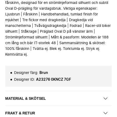
fårskinn, designad för en strömlinjeformad silhuett och subtil
Oval D-prägling för vardagsbruk. Viktiga egenskaper:
Ljusbrun | Fårskinn | Handbehandlad, tumlad finish för
mjukhet | Tre fickor med dragkedja | Dragkedja vid
manschetterna | Tvåvägsdragkedja | Fodrad | Racer-stil biker
silhuett | Ståkrage | Präglad Oval D på vänster ärm |
Strömlinjeformad silhuett | Mått & passform: Modellen är 188
cm lång och bär IT-storlek 48 | Sammansättning & skötsel:
100% fårskinn | Tvätta ej. Blek ej. Torktumla ej. Stryk ej.
Kemtvätta ej.
Designer färg
:
Brun
Designer ID
:
A23276 0KNCZ 7GF
MATERIAL & SKÖTSEL
FRAKT & RETUR