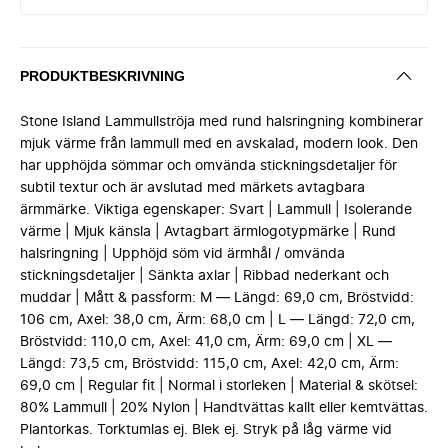
PRODUKTBESKRIVNING
Stone Island Lammullströja med rund halsringning kombinerar
mjuk värme från lammull med en avskalad, modern look. Den
har upphöjda sömmar och omvända stickningsdetaljer för
subtil textur och är avslutad med märkets avtagbara
ärmmärke. Viktiga egenskaper: Svart | Lammull | Isolerande
värme | Mjuk känsla | Avtagbart ärmlogotypmärke | Rund
halsringning | Upphöjd söm vid ärmhål / omvända
stickningsdetaljer | Sänkta axlar | Ribbad nederkant och
muddar | Mått & passform: M — Längd: 69,0 cm, Bröstvidd:
106 cm, Axel: 38,0 cm, Ärm: 68,0 cm | L — Längd: 72,0 cm,
Bröstvidd: 110,0 cm, Axel: 41,0 cm, Ärm: 69,0 cm | XL —
Längd: 73,5 cm, Bröstvidd: 115,0 cm, Axel: 42,0 cm, Ärm:
69,0 cm | Regular fit | Normal i storleken | Material & skötsel:
80% Lammull | 20% Nylon | Handtvättas kallt eller kemtvättas.
Plantorkas. Torktumlas ej. Blek ej. Stryk på låg värme vid