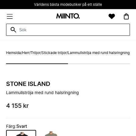
Världens bästa modebutiker på ett ställe
Hemsida
/
Herr
/
Tröjor
/
Stickade tröjor
/
Lammullströja med rund halsringning
STONE ISLAND
Lammullströja med rund halsringning
4 155 kr
Färg
:
Svart