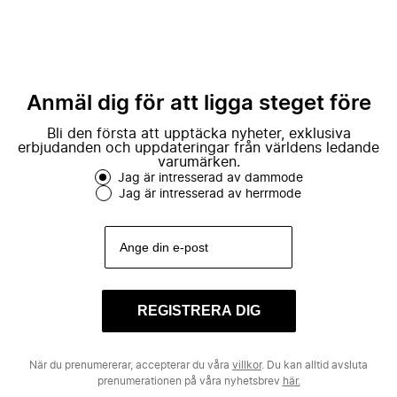
Anmäl dig för att ligga steget före
Bli den första att upptäcka nyheter, exklusiva
erbjudanden och uppdateringar från världens ledande
varumärken.
Jag är intresserad av dammode
Jag är intresserad av herrmode
REGISTRERA DIG
När du prenumererar, accepterar du våra
villkor
. Du kan alltid avsluta
prenumerationen på våra nyhetsbrev
här.