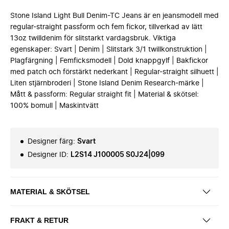
Stone Island Light Bull Denim-TC Jeans är en jeansmodell med
regular-straight passform och fem fickor, tillverkad av lätt
13oz twilldenim för slitstarkt vardagsbruk. Viktiga
egenskaper: Svart | Denim | Slitstark 3/1 twillkonstruktion |
Plagfärgning | Femficksmodell | Dold knappgylf | Bakfickor
med patch och förstärkt nederkant | Regular-straight silhuett |
Liten stjärnbroderi | Stone Island Denim Research-märke |
Mått & passform: Regular straight fit | Material & skötsel:
100% bomull | Maskintvätt
Designer färg
:
Svart
Designer ID
:
L2S14 J100005 S0J24|099
MATERIAL & SKÖTSEL
FRAKT & RETUR