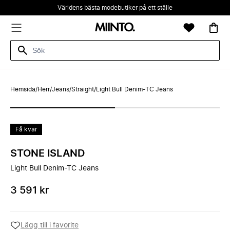
Världens bästa modebutiker på ett ställe
Hemsida
/
Herr
/
Jeans
/
Straight
/
Light Bull Denim-TC Jeans
Få kvar
STONE ISLAND
Light Bull Denim-TC Jeans
3 591 kr
Lägg till i favorite