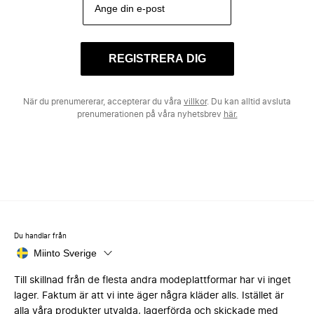
REGISTRERA DIG
När du prenumererar, accepterar du våra
villkor
. Du kan alltid avsluta
prenumerationen på våra nyhetsbrev
här.
Du handlar från
Miinto Sverige
Till skillnad från de flesta andra modeplattformar har vi inget
lager. Faktum är att vi inte äger några kläder alls. Istället är
alla våra produkter utvalda, lagerförda och skickade med