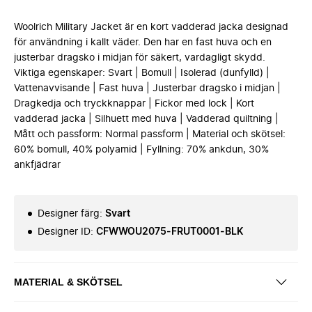
Woolrich Military Jacket är en kort vadderad jacka designad
för användning i kallt väder. Den har en fast huva och en
justerbar dragsko i midjan för säkert, vardagligt skydd.
Viktiga egenskaper: Svart | Bomull | Isolerad (dunfylld) |
Vattenavvisande | Fast huva | Justerbar dragsko i midjan |
Dragkedja och tryckknappar | Fickor med lock | Kort
vadderad jacka | Silhuett med huva | Vadderad quiltning |
Mått och passform: Normal passform | Material och skötsel:
60% bomull, 40% polyamid | Fyllning: 70% ankdun, 30%
ankfjädrar
Designer färg
:
Svart
Designer ID
:
CFWWOU2075-FRUT0001-BLK
MATERIAL & SKÖTSEL