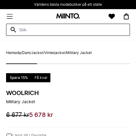
Världens bästa modebutiker på ett ställe
Hemsida
/
Dam
/
Jackor
/
Vinterjackor
/
Military Jacket
Spara 15%
Få kvar
WOOLRICH
Military Jacket
6 677 kr
5 678 kr
Lägg till i favorite