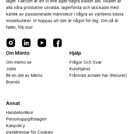
lager. Faktum är att vi inte äger några kläder alls. Istället är
alla våra produkter utvalda, lagerförda och skickade med
kärlek av passionerade människor i några av världens bästa
modebutiker. Vi hoppas att det är något för dig. Om så är
fallet, följ oss!
Om Miinto
Hjälp
Om miinto.se
Frågor Och Svar
Jobb
Kundtjänst
Bli en del av Miinto
Frånträd avtalet här (Returer)
Brands
Annat
Handelsvillkor
Personuppgiftslagen
Kakpolicy
Inställningar för Cookies