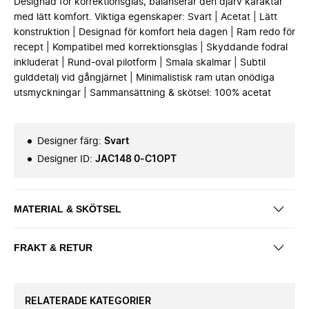
Designad för korrektionsglas, balanserar den djärv karaktär
med lätt komfort. Viktiga egenskaper: Svart | Acetat | Lätt
konstruktion | Designad för komfort hela dagen | Ram redo för
recept | Kompatibel med korrektionsglas | Skyddande fodral
inkluderat | Rund-oval pilotform | Smala skalmar | Subtil
gulddetalj vid gångjärnet | Minimalistisk ram utan onödiga
utsmyckningar | Sammansättning & skötsel: 100% acetat
Designer färg
:
Svart
Designer ID
:
JAC148 0-C1OPT
MATERIAL & SKÖTSEL
FRAKT & RETUR
RELATERADE KATEGORIER