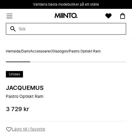
Världens bästa modebutiker på ett ställe
Hemsida
/
Dam
/
Accessoarer
/
Glasögon
/
Pastro Optiskt Ram
Unisex
JACQUEMUS
Pastro Optiskt Ram
3 729 kr
Lägg till i favorite