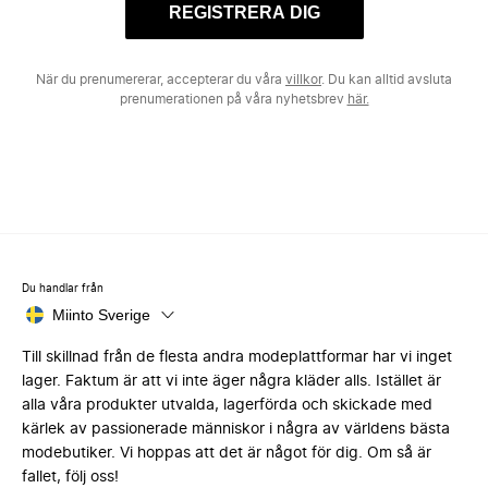
REGISTRERA DIG
När du prenumererar, accepterar du våra
villkor
. Du kan alltid avsluta
prenumerationen på våra nyhetsbrev
här.
Du handlar från
Miinto Sverige
Till skillnad från de flesta andra modeplattformar har vi inget
lager. Faktum är att vi inte äger några kläder alls. Istället är
alla våra produkter utvalda, lagerförda och skickade med
kärlek av passionerade människor i några av världens bästa
modebutiker. Vi hoppas att det är något för dig. Om så är
fallet, följ oss!