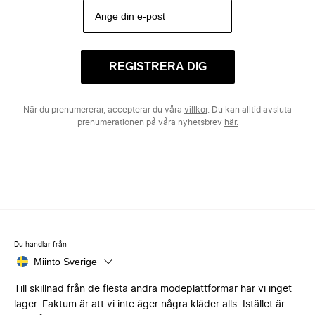
REGISTRERA DIG
När du prenumererar, accepterar du våra
villkor
. Du kan alltid avsluta
prenumerationen på våra nyhetsbrev
här.
Du handlar från
Miinto Sverige
Till skillnad från de flesta andra modeplattformar har vi inget
lager. Faktum är att vi inte äger några kläder alls. Istället är