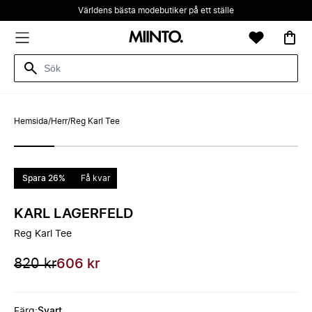
Världens bästa modebutiker på ett ställe
Hemsida
/
Herr
/
Reg Karl Tee
Spara 26%
Få kvar
KARL LAGERFELD
Reg Karl Tee
820 kr
606 kr
Färg
:
Svart