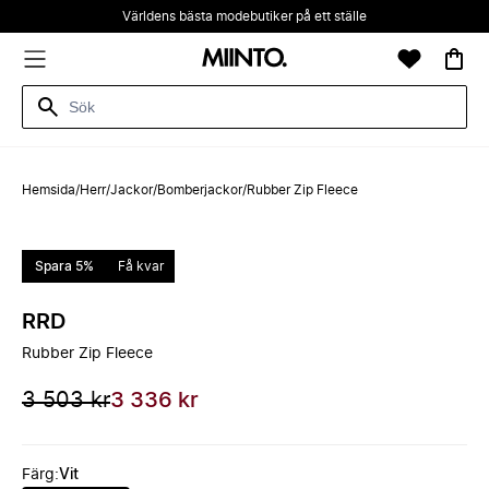
Världens bästa modebutiker på ett ställe
Hemsida
/
Herr
/
Jackor
/
Bomberjackor
/
Rubber Zip Fleece
Spara 5%
Få kvar
RRD
Rubber Zip Fleece
3 503 kr
3 336 kr
Färg
:
Vit