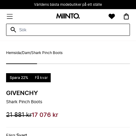
Världens bästa modebutiker på ett ställe
Hemsida
/
Dam
/
Shark Pinch Boots
Spara 22%
Få kvar
GIVENCHY
Shark Pinch Boots
21 881 kr
17 076 kr
Färg
:
Svart