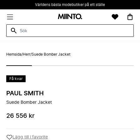
Världens bästa modebutiker på ett ställe
Hemsida
/
Herr
/
Suede Bomber Jacket
Få kvar
PAUL SMITH
Suede Bomber Jacket
26 556 kr
Lägg till i favorite