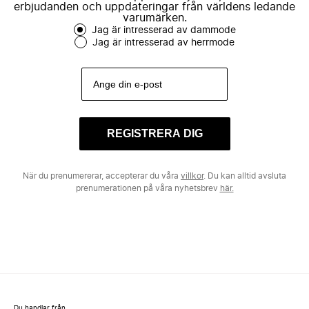
erbjudanden och uppdateringar från världens ledande
varumärken.
Jag är intresserad av dammode
Jag är intresserad av herrmode
REGISTRERA DIG
När du prenumererar, accepterar du våra
villkor
. Du kan alltid avsluta
prenumerationen på våra nyhetsbrev
här.
Du handlar från