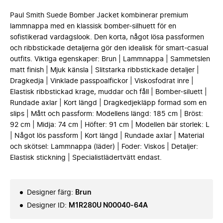
Paul Smith Suede Bomber Jacket kombinerar premium
lammnappa med en klassisk bomber-silhuett för en
sofistikerad vardagslook. Den korta, något lösa passformen
och ribbstickade detaljerna gör den idealisk för smart-casual
outfits. Viktiga egenskaper: Brun | Lammnappa | Sammetslen
matt finish | Mjuk känsla | Slitstarka ribbstickade detaljer |
Dragkedja | Vinklade passpoalfickor | Viskosfodrat inre |
Elastisk ribbstickad krage, muddar och fåll | Bomber-siluett |
Rundade axlar | Kort längd | Dragkedjekläpp formad som en
slips | Mått och passform: Modellens längd: 185 cm | Bröst:
92 cm | Midja: 74 cm | Höfter: 91 cm | Modellen bär storlek: L
| Något lös passform | Kort längd | Rundade axlar | Material
och skötsel: Lammnappa (läder) | Foder: Viskos | Detaljer:
Elastisk stickning | Specialistlädertvätt endast.
Designer färg
:
Brun
Designer ID
:
M1R280U N00040-64A