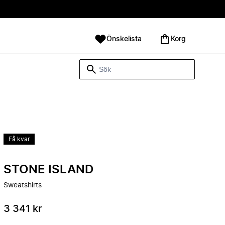
Önskelista
Korg
Få kvar
STONE ISLAND
Sweatshirts
3 341 kr