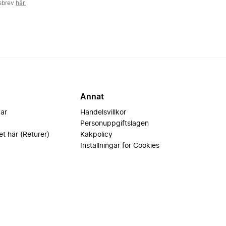
tsbrev
här.
Annat
var
Handelsvillkor
Personuppgiftslagen
et här (Returer)
Kakpolicy
Inställningar för Cookies