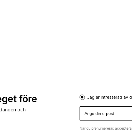
eget före
Jag är intresserad av
judanden och
När du prenumererar, acceptera