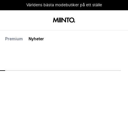
Världens bästa modebutiker på ett ställe
Premium
Nyheter