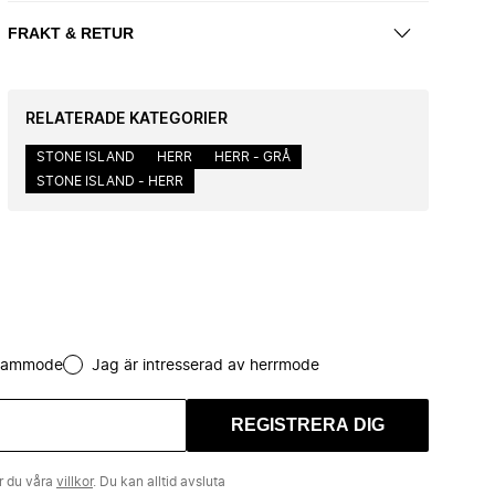
FRAKT & RETUR
RELATERADE KATEGORIER
STONE ISLAND
HERR
HERR - GRÅ
STONE ISLAND - HERR
 dammode
Jag är intresserad av herrmode
REGISTRERA DIG
r du våra
villkor
. Du kan alltid avsluta