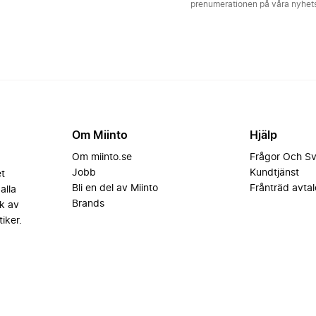
prenumerationen på våra nyhe
Om Miinto
Hjälp
Om miinto.se
Frågor Och S
Jobb
Kundtjänst
et
Bli en del av Miinto
Frånträd avtal
alla
Brands
k av
iker.