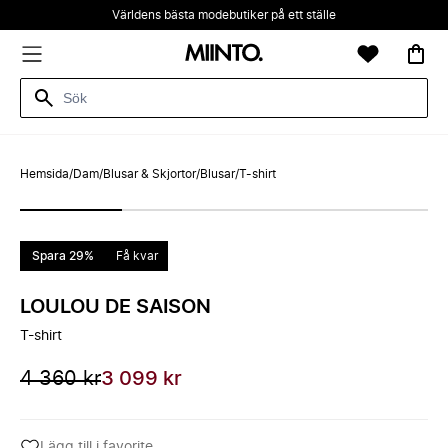
Världens bästa modebutiker på ett ställe
Hemsida
/
Dam
/
Blusar & Skjortor
/
Blusar
/
T-shirt
Spara 29%
Få kvar
LOULOU DE SAISON
T-shirt
4 360 kr
3 099 kr
Lägg till i favorite