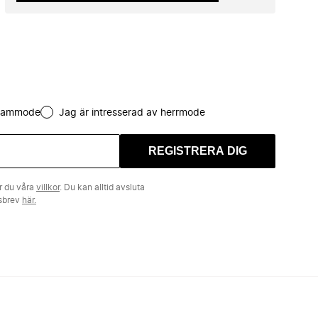
 dammode
Jag är intresserad av herrmode
REGISTRERA DIG
r du våra
villkor
. Du kan alltid avsluta
tsbrev
här.