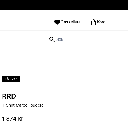
Önskelista
Korg
Få kvar
RRD
T-Shirt Marco Fougere
1 374 kr