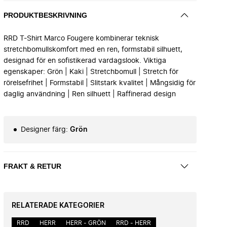
PRODUKTBESKRIVNING
RRD T-Shirt Marco Fougere kombinerar teknisk
stretchbomullskomfort med en ren, formstabil silhuett,
designad för en sofistikerad vardagslook. Viktiga
egenskaper: Grön | Kaki | Stretchbomull | Stretch för
rörelsefrihet | Formstabil | Slitstark kvalitet | Mångsidig för
daglig användning | Ren silhuett | Raffinerad design
Designer färg
:
Grön
FRAKT & RETUR
RELATERADE KATEGORIER
RRD
HERR
HERR - GRÖN
RRD - HERR