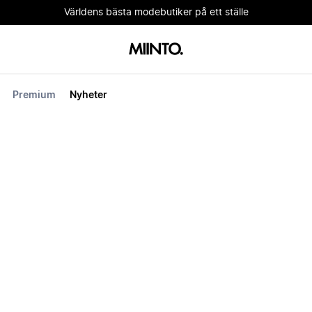
Världens bästa modebutiker på ett ställe
Premium
Nyheter