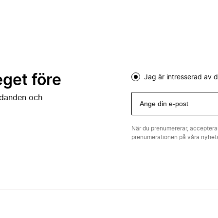
eget före
Jag är intresserad av
judanden och
När du prenumererar, acceptera
prenumerationen på våra nyhe