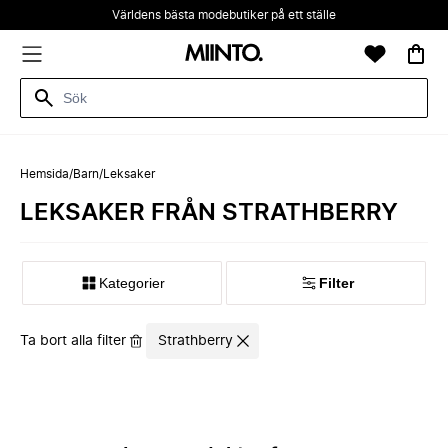
Världens bästa modebutiker på ett ställe
Hemsida
/
Barn
/
Leksaker
LEKSAKER FRÅN STRATHBERRY
Kategorier
Filter
Ta bort alla filter
Strathberry