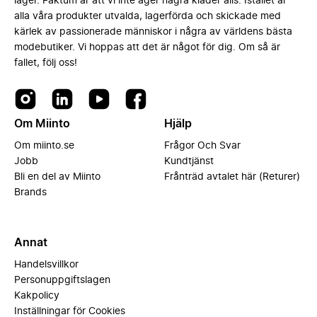
lager. Faktum är att vi inte äger några kläder alls. Istället är
alla våra produkter utvalda, lagerförda och skickade med
kärlek av passionerade människor i några av världens bästa
modebutiker. Vi hoppas att det är något för dig. Om så är
fallet, följ oss!
Om Miinto
Hjälp
Om miinto.se
Frågor Och Svar
Jobb
Kundtjänst
Bli en del av Miinto
Frånträd avtalet här (Returer)
Brands
Annat
Handelsvillkor
Personuppgiftslagen
Kakpolicy
Inställningar för Cookies