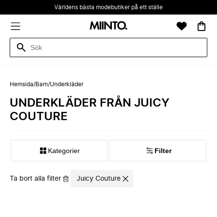
Världens bästa modebutiker på ett ställe
Hemsida
/
Barn
/
Underkläder
UNDERKLÄDER FRÅN JUICY
COUTURE
Kategorier
Filter
Ta bort alla filter
Juicy Couture