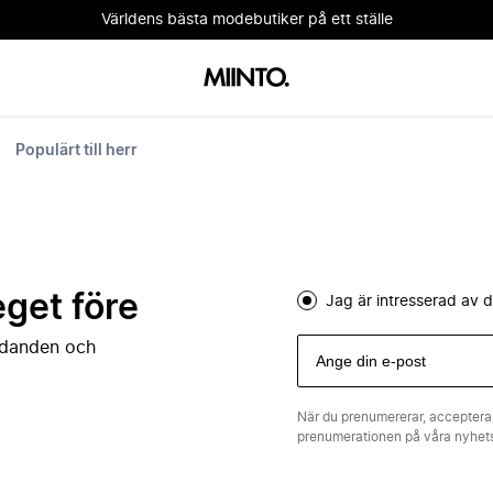
Världens bästa modebutiker på ett ställe
Populärt till herr
eget före
Jag är intresserad av
judanden och
När du prenumererar, acceptera
prenumerationen på våra nyhe