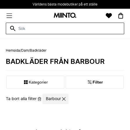
Världens bästa modebutiker på ett ställe
Hemsida
/
Dam
/
Badkläder
BADKLÄDER FRÅN BARBOUR
Kategorier
Filter
Ta bort alla filter
Barbour