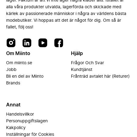
lager. Faktum är att vi inte äger några kläder alls. Istället är
alla våra produkter utvalda, lagerförda och skickade med
kärlek av passionerade människor i några av världens bästa
modebutiker. Vi hoppas att det är något för dig. Om så är
fallet, följ oss!
Om Miinto
Hjälp
Om miinto.se
Frågor Och Svar
Jobb
Kundtjänst
Bli en del av Miinto
Frånträd avtalet här (Returer)
Brands
Annat
Handelsvillkor
Personuppgiftslagen
Kakpolicy
Inställningar för Cookies