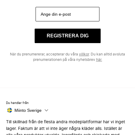
REGISTRERA DIG
När du prenumererar, accepterar du våra
villkor
. Du kan alltid avsluta
prenumerationen på våra nyhetsbrev
här.
Du handlar från
Miinto Sverige
Till skillnad från de flesta andra modeplattformar har vi inget
lager. Faktum är att vi inte äger några kläder alls. Istället är