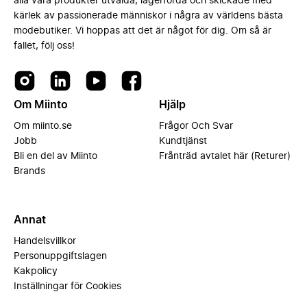
alla våra produkter utvalda, lagerförda och skickade med
kärlek av passionerade människor i några av världens bästa
modebutiker. Vi hoppas att det är något för dig. Om så är
fallet, följ oss!
Om Miinto
Hjälp
Om miinto.se
Frågor Och Svar
Jobb
Kundtjänst
Bli en del av Miinto
Frånträd avtalet här (Returer)
Brands
Annat
Handelsvillkor
Personuppgiftslagen
Kakpolicy
Inställningar för Cookies