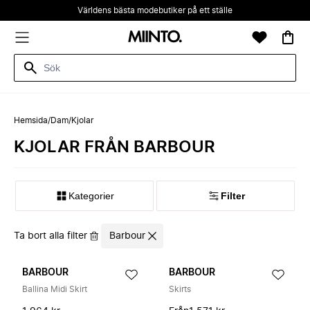
Världens bästa modebutiker på ett ställe
Hemsida
/
Dam
/
Kjolar
KJOLAR FRÅN BARBOUR
Kategorier
Filter
Ta bort alla filter
Barbour
BARBOUR
BARBOUR
Ballina Midi Skirt
Skirts