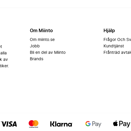
Om Miinto
Hjälp
Om miinto.se
Frågor Och S
Jobb
Kundtjänst
et
Bli en del av Miinto
Frånträd avtal
alla
Brands
k av
iker.