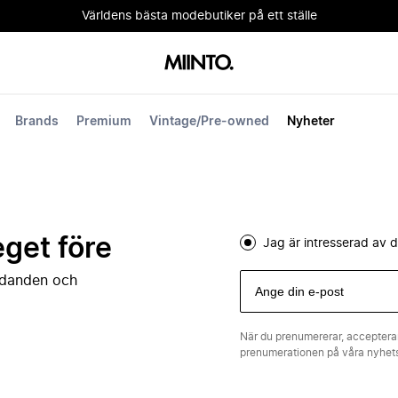
Världens bästa modebutiker på ett ställe
Brands
Premium
Vintage/Pre-owned
Nyheter
eget före
Jag är intresserad av
judanden och
När du prenumererar, acceptera
prenumerationen på våra nyhe