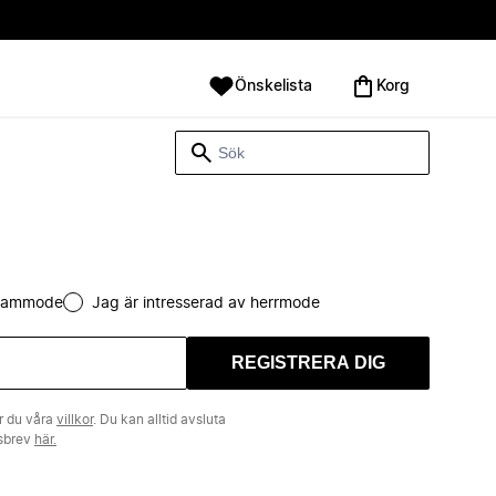
Önskelista
Korg
 dammode
Jag är intresserad av herrmode
REGISTRERA DIG
r du våra
villkor
. Du kan alltid avsluta
tsbrev
här.