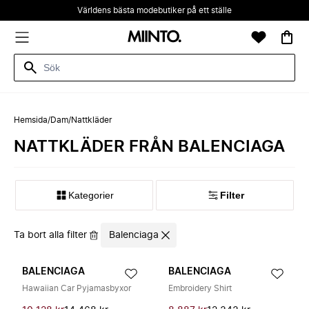
Världens bästa modebutiker på ett ställe
Hemsida
/
Dam
/
Nattkläder
NATTKLÄDER FRÅN BALENCIAGA
Kategorier
Filter
Ta bort alla filter
Balenciaga
BALENCIAGA
BALENCIAGA
Hawaiian Car Pyjamasbyxor
Embroidery Shirt