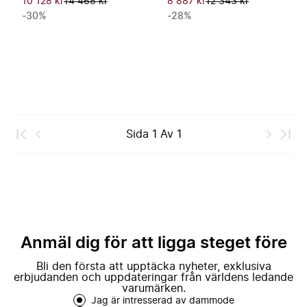
10 128 kr
14 468 kr
8 887 kr
12 343 kr
-30%
-28%
Sida
1
Av
1
Anmäl dig för att ligga steget före
Bli den första att upptäcka nyheter, exklusiva
erbjudanden och uppdateringar från världens ledande
varumärken.
Jag är intresserad av dammode