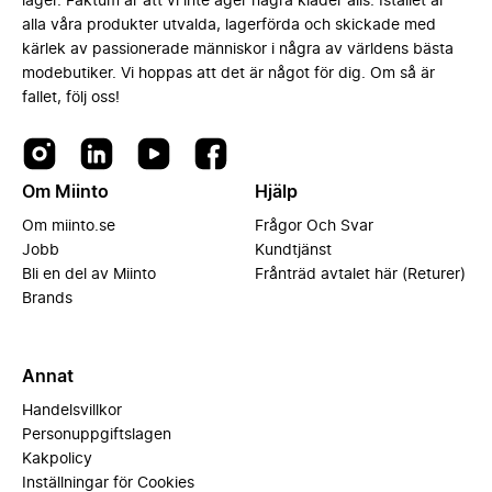
lager. Faktum är att vi inte äger några kläder alls. Istället är
alla våra produkter utvalda, lagerförda och skickade med
kärlek av passionerade människor i några av världens bästa
modebutiker. Vi hoppas att det är något för dig. Om så är
fallet, följ oss!
Om Miinto
Hjälp
Om miinto.se
Frågor Och Svar
Jobb
Kundtjänst
Bli en del av Miinto
Frånträd avtalet här (Returer)
Brands
Annat
Handelsvillkor
Personuppgiftslagen
Kakpolicy
Inställningar för Cookies