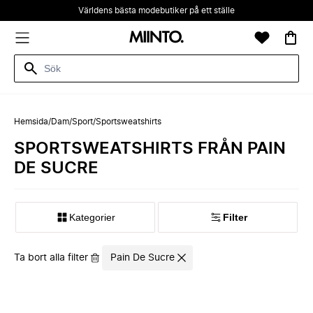
Världens bästa modebutiker på ett ställe
Hemsida
/
Dam
/
Sport
/
Sportsweatshirts
SPORTSWEATSHIRTS FRÅN PAIN
DE SUCRE
Kategorier
Filter
Ta bort alla filter
Pain De Sucre