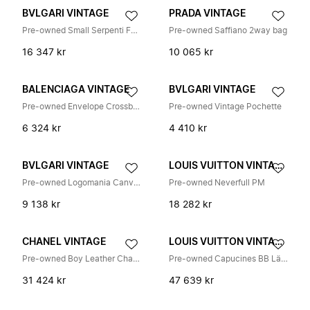
BVLGARI VINTAGE
PRADA VINTAGE
Pre-owned Small Serpenti Forever Crossbody Bag
Pre-owned Saffiano 2way bag
16 347 kr
10 065 kr
BALENCIAGA VINTAGE
BVLGARI VINTAGE
Pre-owned Envelope Crossbody Bag
Pre-owned Vintage Pochette
6 324 kr
4 410 kr
BVLGARI VINTAGE
LOUIS VUITTON VINTAGE
Pre-owned Logomania Canvas Leather Shoulder Bag
Pre-owned Neverfull PM
9 138 kr
18 282 kr
CHANEL VINTAGE
LOUIS VUITTON VINTAGE
Pre-owned Boy Leather Chain Wallet
Pre-owned Capucines BB Läderhandväska
31 424 kr
47 639 kr