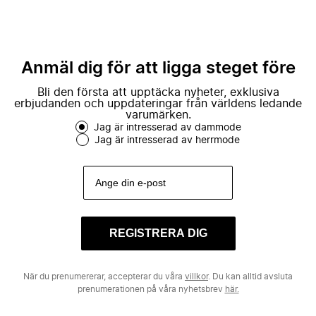
Anmäl dig för att ligga steget före
Bli den första att upptäcka nyheter, exklusiva
erbjudanden och uppdateringar från världens ledande
varumärken.
Jag är intresserad av dammode
Jag är intresserad av herrmode
REGISTRERA DIG
När du prenumererar, accepterar du våra
villkor
. Du kan alltid avsluta
prenumerationen på våra nyhetsbrev
här.