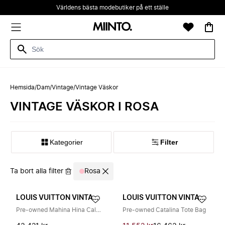
Världens bästa modebutiker på ett ställe
Hemsida
/
Dam
/
Vintage
/
Vintage Väskor
VINTAGE VÄSKOR I ROSA
Kategorier
Filter
Ta bort alla filter
Rosa
LOUIS VUITTON VINTAGE
LOUIS VUITTON VINTAGE
Pre-owned Mahina Hina Calf Bag
Pre-owned Catalina Tote Bag