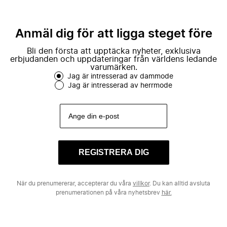
Anmäl dig för att ligga steget före
Bli den första att upptäcka nyheter, exklusiva
erbjudanden och uppdateringar från världens ledande
varumärken.
Jag är intresserad av dammode
Jag är intresserad av herrmode
REGISTRERA DIG
När du prenumererar, accepterar du våra
villkor
. Du kan alltid avsluta
prenumerationen på våra nyhetsbrev
här.