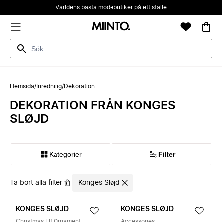
Världens bästa modebutiker på ett ställe
Hemsida
/
Inredning
/
Dekoration
DEKORATION FRÅN KONGES
SLØJD
Kategorier
Filter
Ta bort alla filter
Konges Sløjd
KONGES SLØJD
KONGES SLØJD
Christmas Elf Ornament
Accessories