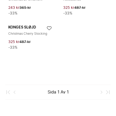
243 kr
365 kr
325 kr
487 kr
-33%
-33%
KONGES SLØJD
Christmas Cherry Stocking
325 kr
487 kr
-33%
Sida
1
Av
1