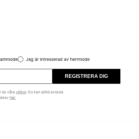
 dammode
Jag är intresserad av herrmode
REGISTRERA DIG
r du våra
villkor
. Du kan alltid avsluta
tsbrev
här.