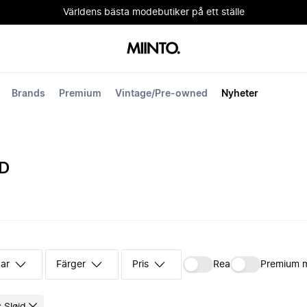
Världens bästa modebutiker på ett ställe
Brands
Premium
Vintage/Pre-owned
Nyheter
D
kar
Färger
Pris
Rea
Premium 