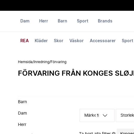
Dam
Herr
Barn
Sport
Brands
REA
Kläder
Skor
Väskor
Accessoarer
Sport
Hemsida
/
Inredning
/
Förvaring
FÖRVARING FRÅN KONGES SLØJ
Barn
Dam
Märke
Storle
1
Herr