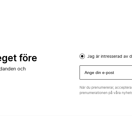
eget före
Jag är intresserad av
judanden och
När du prenumererar, acceptera
prenumerationen på våra nyhe