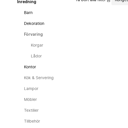
Ta bort alla filter
Konges
Inredning
Barn
Dekoration
Förvaring
Korgar
Lådor
Kontor
Kök & Servering
Lampor
Möbler
Textilier
Tillbehör