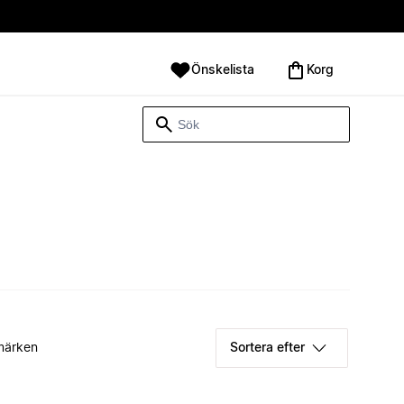
Önskelista
Korg
märken
Sortera efter