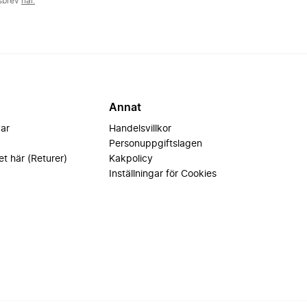
tsbrev
här.
Annat
var
Handelsvillkor
Personuppgiftslagen
et här (Returer)
Kakpolicy
Inställningar för Cookies