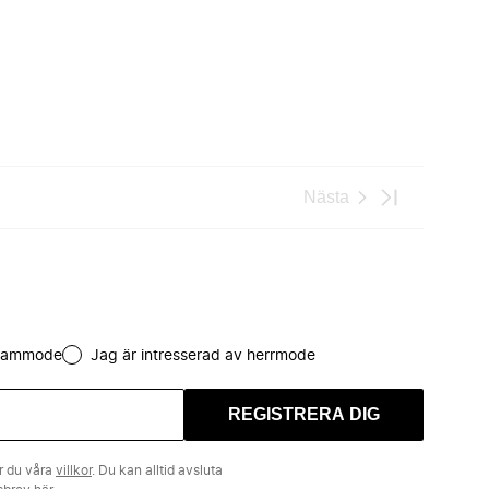
Nästa
 dammode
Jag är intresserad av herrmode
REGISTRERA DIG
r du våra
villkor
. Du kan alltid avsluta