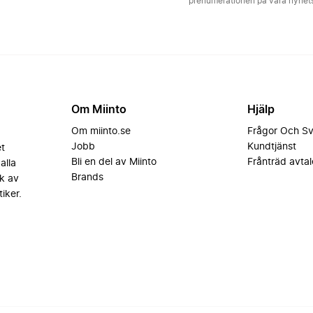
prenumerationen på våra nyhe
Om Miinto
Hjälp
Om miinto.se
Frågor Och S
Jobb
Kundtjänst
et
Bli en del av Miinto
Frånträd avtal
alla
Brands
k av
iker.