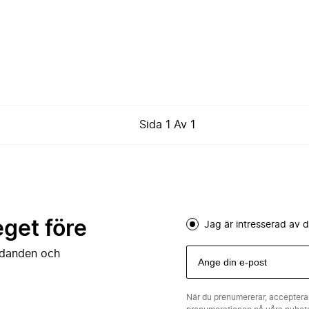
Sida
1
Av
1
eget före
Jag är intresserad av
judanden och
När du prenumererar, acceptera