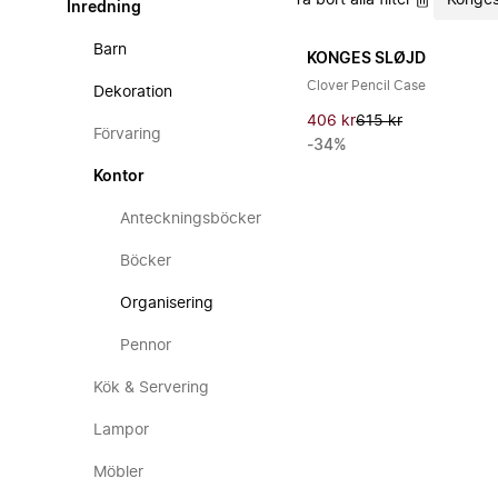
Ta bort alla filter
Konges
Inredning
Barn
KONGES SLØJD
Clover Pencil Case
Dekoration
406 kr
615 kr
Förvaring
-34%
Kontor
Anteckningsböcker
Böcker
Organisering
Pennor
Kök & Servering
Lampor
Möbler