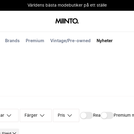
Världens bästa modebutiker på ett ställe
Brands
Premium
Vintage/Pre-owned
Nyheter
kar
Färger
Pris
Rea
Premium 