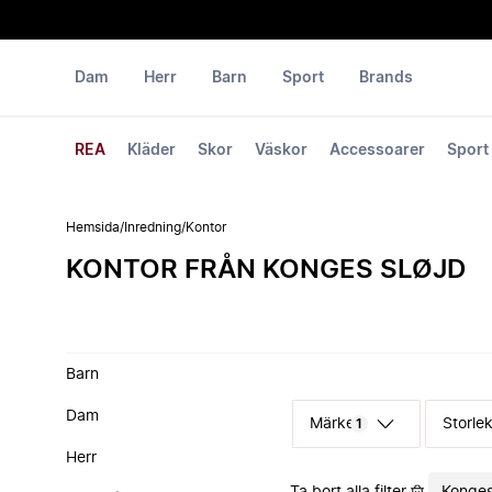
Dam
Herr
Barn
Sport
Brands
REA
Kläder
Skor
Väskor
Accessoarer
Sport
Hemsida
/
Inredning
/
Kontor
KONTOR FRÅN KONGES SLØJD
Barn
Dam
Märke
Storle
1
Herr