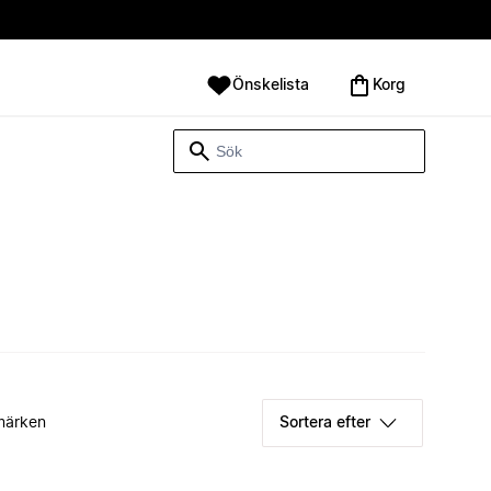
Önskelista
Korg
märken
Sortera efter