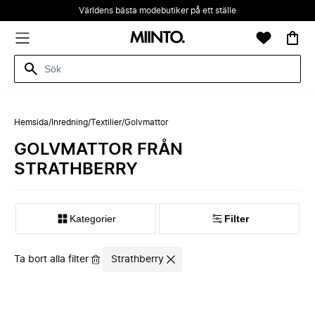
Världens bästa modebutiker på ett ställe
Hemsida
/
Inredning
/
Textilier
/
Golvmattor
GOLVMATTOR FRÅN
STRATHBERRY
Kategorier
Filter
Ta bort alla filter
Strathberry