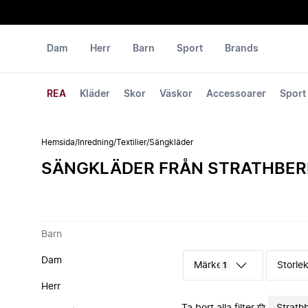
Dam
Herr
Barn
Sport
Brands
REA
Kläder
Skor
Väskor
Accessoarer
Sport
Hemsida
/
Inredning
/
Textilier
/
Sängkläder
SÄNGKLÄDER FRÅN STRATHBER
Barn
Dam
Märke
Storle
1
Herr