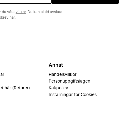
r du våra
villkor
. Du kan alltid avsluta
tsbrev
här.
Annat
var
Handelsvillkor
Personuppgiftslagen
et här (Returer)
Kakpolicy
Inställningar för Cookies