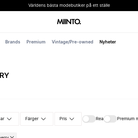
Världens bästa modebutiker på ett ställe
Brands
Premium
Vintage/Pre-owned
Nyheter
RY
kar
Färger
Pris
Rea
Premium 