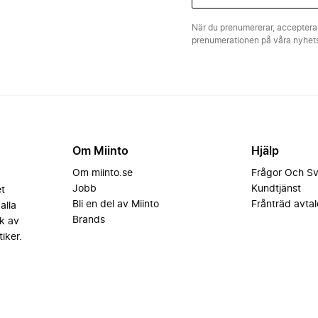
När du prenumererar, acceptera
prenumerationen på våra nyhe
Om Miinto
Hjälp
Om miinto.se
Frågor Och S
Jobb
Kundtjänst
et
Bli en del av Miinto
Frånträd avtal
alla
Brands
k av
iker.