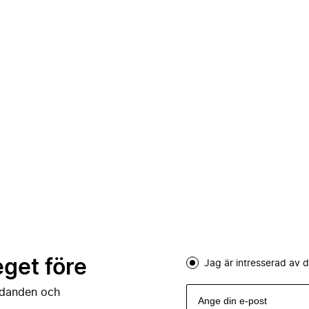
eget före
Jag är intresserad av
judanden och