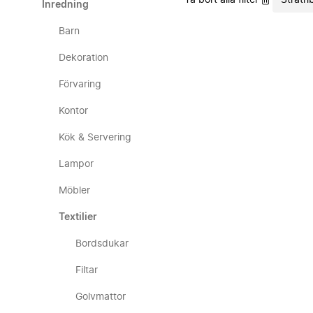
Ta bort alla filter
Strath
Inredning
Barn
Dekoration
Förvaring
Kontor
Kök & Servering
Lampor
Möbler
Textilier
Bordsdukar
Filtar
Golvmattor