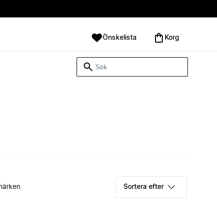
Önskelista
Korg
märken
Sortera efter